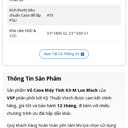
Kích thước tiêu
chuẩn Case để lắp
ATX
PSU
Khe cắm HDD &
3.5" HDD x2, 2.5" SSD x1
SSD
Khe cắm mở rộng
4 Slot
Xem Tất Cả Thông Số
Thiết bị kết nối
USB3.0 x1, USB 2.0 x2, Audio in/out 3,5mm
ngoại vi I/O
Mặt trên 3 x 120mm (hỗ trợ tản nhiệt nước
360 cooler)
Thông Tin Sản Phẩm
Mặt slide hông B: 2 x 120mm (hỗ trợ tản
nhiệt nước 240 cooler)
Sản phẩm
Quạt tản nhiệt
Vỏ Case Máy Tính X3-M Lux Black
của
Mặt sau: 1 x 120mm
VSP
phân phối bởi Kỹ Thuật Vtech được cam kết chính
Mặt trên hộc nguồn 3 x 120mm
hãng, giá tốt và bảo hành
12 tháng
, đi kèm với nhiều
Lưu ý case chưa kèm fan
chương trình ưu đãi hấp dẫn khác.
Chiều cao tản nhiệt
165mm
CPU tối đa
Quý khách hàng hoàn toàn yên tâm khi lựa chọn sử dụng