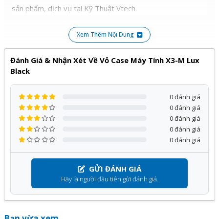
sản phẩm, dịch vụ tại Kỹ Thuật Vtech.
Chiều dài thẻ VGA
390mm
tối đa
Xem Thêm Nội Dung
Hỗ trợ bo mạch
M-ATX/ITX
chủ
Đánh Giá & Nhận Xét Về Vỏ Case Máy Tính X3-M Lux
Kích thước vỏ case
413 x 210 x 450mm
Black
Ghi chú quạt kèm
Lưu ý case chưa kèm fan
theo (nếu có)
0 đánh giá
Case trang bị màn hình hiển thị nhiệt độ
0 đánh giá
Ghi chú mặt kính
kèm phần mềm theo case để điều khiển
0 đánh giá
0 đánh giá
0 đánh giá
GỬI ĐÁNH GIÁ
Hãy là người đầu tiên gửi đánh giá.
Bạn vừa xem