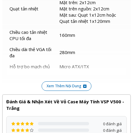
Mặt trên: 2x12cm
Quạt tản nhiệt
Mặt trên nguồn: 2x12cm
Mặt sau: Quạt 1x12cm hoặc
Quạt tản nhiệt 1x120mm
Chiều cao tản nhiệt
160mm
CPU tối đa
Chiều dài thẻ VGA tối
280mm
đa
Hỗ trợ bo mạch chủ
Micro ATX/ITX
KT case:
L290xW185xH385mm
Xem Thêm Nội Dung
Kích thước vỏ case
KT bao bì:
L435xW225xH342mm
Đánh Giá & Nhận Xét Về Vỏ Case Máy Tính VSP V500 -
Trắng
Sản phẩm
Vỏ Case máy tính VSP V500 - Trắng
của
VSP
phân phối bởi Kỹ Thuật Vtech được cam kết chính
0 đánh giá
hãng, giá tốt và bảo hành
12 tháng
, đi kèm với nhiều
0 đánh giá