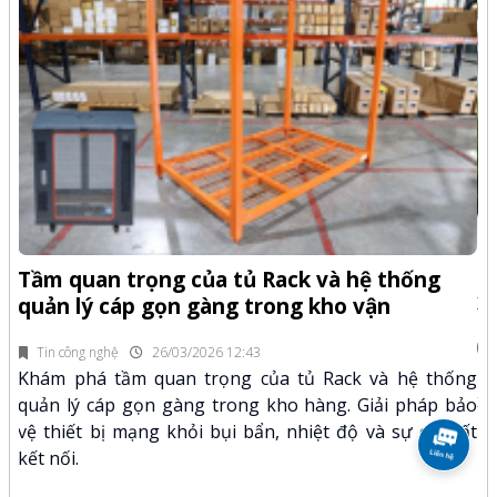
-Z
Q
Tầm quan trọng của tủ Rack và hệ thống
x
quản lý cáp gọn gàng trong kho vận
fi
Tin công nghệ
26/03/2026 12:43
n.
Kh
Khám phá tầm quan trọng của tủ Rack và hệ thống
mã
xư
quản lý cáp gọn gàng trong kho hàng. Giải pháp bảo
hảo
kỹ
vệ thiết bị mạng khỏi bụi bẩn, nhiệt độ và sự cố mất
kết nối.