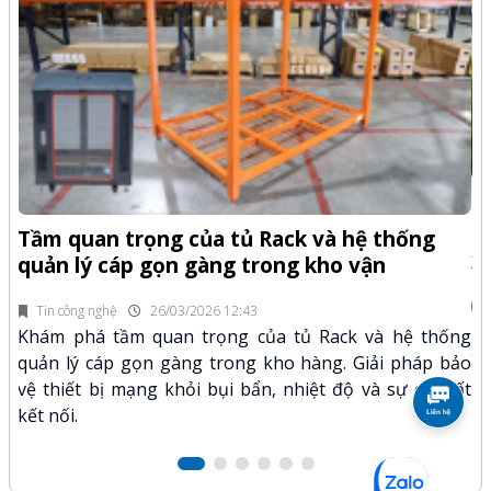
-Z
Q
Tầm quan trọng của tủ Rack và hệ thống
x
quản lý cáp gọn gàng trong kho vận
fi
Tin công nghệ
26/03/2026 12:43
n.
Kh
Khám phá tầm quan trọng của tủ Rack và hệ thống
mã
xư
quản lý cáp gọn gàng trong kho hàng. Giải pháp bảo
hảo
kỹ
vệ thiết bị mạng khỏi bụi bẩn, nhiệt độ và sự cố mất
kết nối.