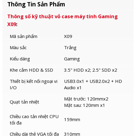
Thông Tin Sản Phẩm
Thông số kỹ thuật vỏ case máy tính Gaming
X09
:
Mã sản phẩm
X09
Màu sắc
Trắng
Kiểu dáng
Gaming
Khe cắm HDD & SSD
3.5" HDD x2; 2.5" SDD x2
Thiết bị kết nối ngoại vi
USB3.0x1 + USB2.0x2 + HD
I/O
Audio x1
Mặt trước: 120mmx2
Quạt tản nhiệt
Mặt sau: 120mm x1
Chiều cao tản nhiệt CPU
159mm
tối đa
Chiều dài thẻ VGA tối đa
310mm