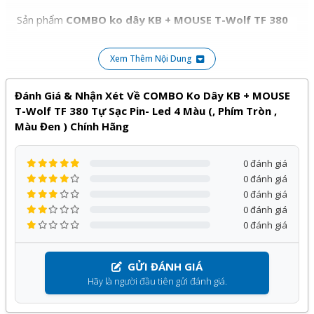
Sản phẩm
COMBO ko dây KB + MOUSE T-Wolf TF 380
tự sạc pin- Led 4 màu (, phím tròn , màu đen ) chính
hãng
của
T-Wolf
phân phối bởi Kỹ Thuật Vtech được cam
Xem Thêm Nội Dung
kết chính hãng, giá tốt và bảo hành
12 tháng
, đi kèm với
Đánh Giá & Nhận Xét Về COMBO Ko Dây KB + MOUSE
nhiều chương trình ưu đãi hấp dẫn khác.
T-Wolf TF 380 Tự Sạc Pin- Led 4 Màu (, Phím Tròn ,
Quý khách hàng hoàn toàn yên tâm khi lựa chọn sử dụng
Màu Đen ) Chính Hãng
sản phẩm, dịch vụ tại Kỹ Thuật Vtech.
0 đánh giá
0 đánh giá
0 đánh giá
0 đánh giá
0 đánh giá
GỬI ĐÁNH GIÁ
Hãy là người đầu tiên gửi đánh giá.