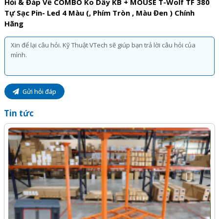
Hỏi & Đáp Về COMBO Ko Dây KB + MOUSE T-Wolf TF 380
Tự Sạc Pin- Led 4 Màu (, Phím Tròn , Màu Đen ) Chính
Hãng
Gửi hỏi đáp
Tin tức