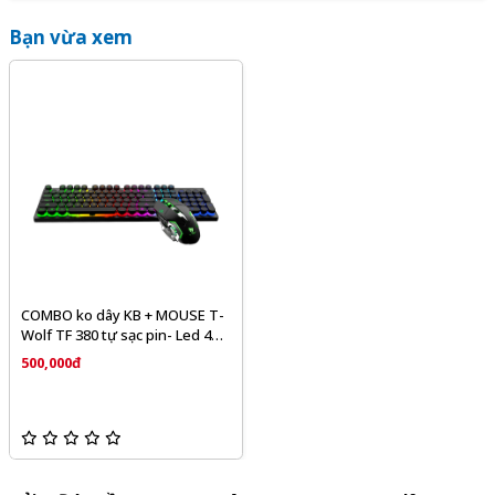
Bạn vừa xem
COMBO ko dây KB + MOUSE T-
Wolf TF 380 tự sạc pin- Led 4
màu (, phím tròn , màu đen )
500,000đ
chính hãng