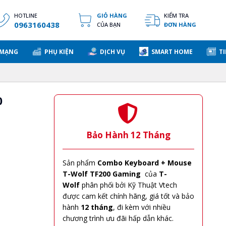
HOTLINE
GIỎ HÀNG
KIỂM TRA
0963160438
CỦA BẠN
ĐƠN HÀNG
 MẠNG
PHỤ KIỆN
DỊCH VỤ
SMART HOME
TI
0
Bảo Hành 12 Tháng
Sản phẩm
Combo Keyboard + Mouse
T-Wolf TF200 Gaming
của
T-
Wolf
phân phối bởi Kỹ Thuật Vtech
được cam kết chính hãng, giá tốt và bảo
hành
12 tháng
, đi kèm với nhiều
chương trình ưu đãi hấp dẫn khác.