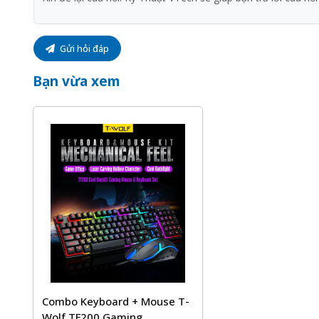
Gửi hỏi đáp
Bạn vừa xem
Combo Keyboard + Mouse T-
Wolf TF200 Gaming