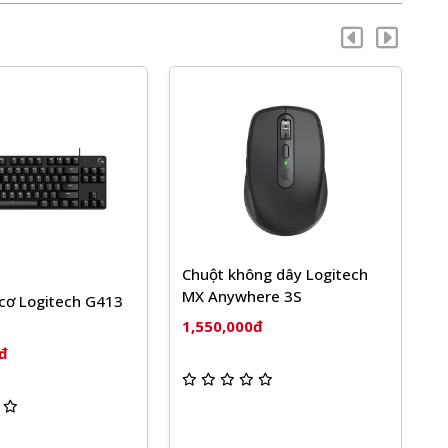
Chuột không dây Logitech
MX Anywhere 3S
cơ Logitech G413
B
F
1,550,000đ
0đ
1