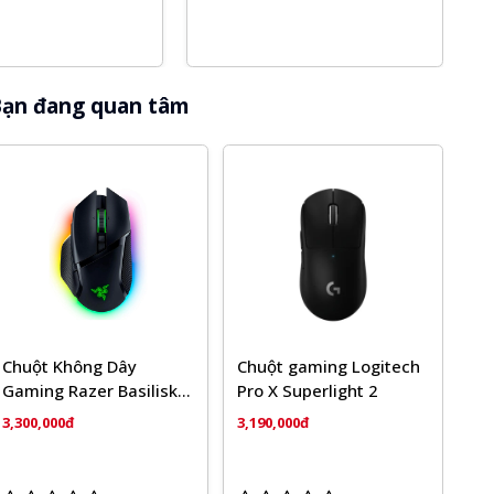
ạn đang quan tâm
Chuột Không Dây
Chuột gaming Logitech
Gaming Razer Basilisk
Pro X Superlight 2
V3 Pro Black RZ01-
3,300,000đ
3,190,000đ
04620100-R3A1