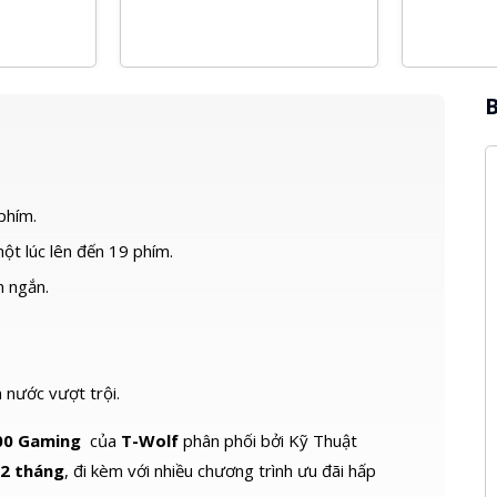
B
phím.
ột lúc lên đến 19 phím.
n ngắn.
 nước vượt trội.
00 Gaming
của
T-Wolf
phân phối bởi Kỹ Thuật
2 tháng
, đi kèm với nhiều chương trình ưu đãi hấp