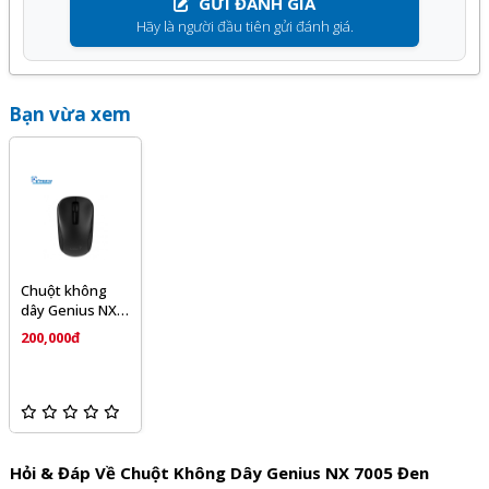
GỬI ĐÁNH GIÁ
Hãy là người đầu tiên gửi đánh giá.
Bạn vừa xem
Chuột không
dây Genius NX
7005 Đen
200,000đ
Hỏi & Đáp Về Chuột Không Dây Genius NX 7005 Đen