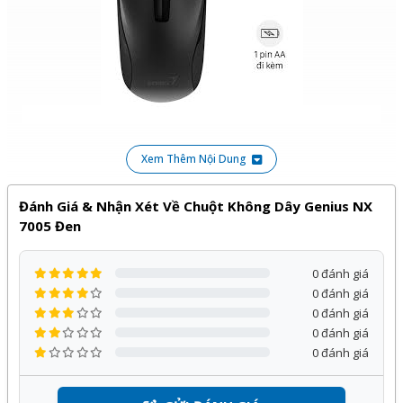
Chuột không dây Genius NX 7005 Đen
Xem Thêm Nội Dung
Sản phẩm
Mouse không dây Genius NX-7005
phân
phối bởi Kỹ Thuật Vtech được cam kết chính hãng, giá tốt
Đánh Giá & Nhận Xét Về Chuột Không Dây Genius NX
và bảo hành
12 tháng
, đi kèm với nhiều chương trình ưu
7005 Đen
đãi hấp dẫn khác.
0 đánh giá
Quý khách hàng hoàn toàn yên tâm khi lựa chọn sử dụng
0 đánh giá
sản phẩm, dịch vụ tại Kỹ Thuật Vtech.
0 đánh giá
0 đánh giá
0 đánh giá