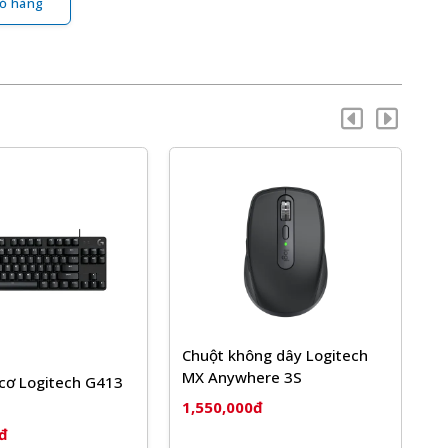
ỏ hàng
-7
Chuột không dây Logitech
MX Anywhere 3S
ơ Logitech G413
Bà
Fu
1,550,000đ
1,