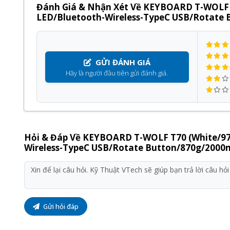
Đánh Giá & Nhận Xét Về KEYBOARD T-WOLF 
LED/Bluetooth-Wireless-TypeC USB/Rotate
GỬI ĐÁNH GIÁ
Hãy là người đầu tiên gửi đánh giá.
Hỏi & Đáp Về KEYBOARD T-WOLF T70 (White/97
Wireless-TypeC USB/Rotate Button/870g/2000
Gửi hỏi đáp