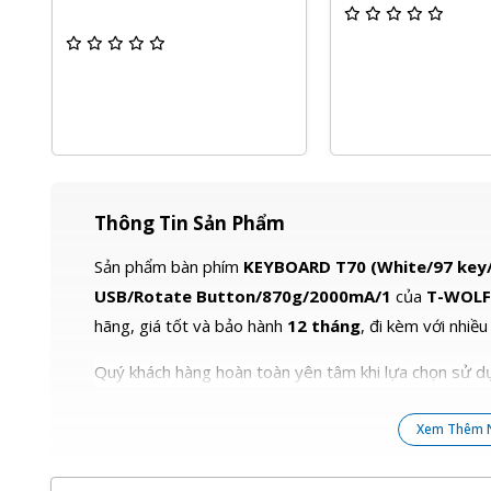
Thông Tin Sản Phẩm
Sản phẩm bàn phím
KEYBOARD T70 (White/97 key/
USB/Rotate Button/870g/2000mA/1
của
T-WOL
hãng, giá tốt và bảo hành
12 tháng
, đi kèm với nhiề
Quý khách hàng hoàn toàn yên tâm khi lựa chọn sử dụ
Xem Thêm 