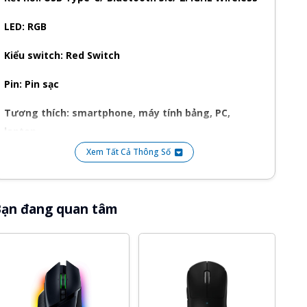
LED: RGB
Kiểu switch: Red Switch
Pin: Pin sạc
Tương thích: smartphone, máy tính bảng, PC,
laptop
Xem Tất Cả Thông Số
Tương thích hệ điều hành: Windows XP, Win 7, Win8,
Win10
ạn đang quan tâm
Màu sắc: Đen, Trắng