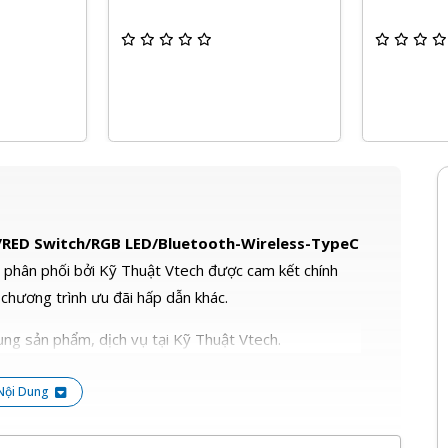
RED Switch/RGB LED/Bluetooth-Wireless-TypeC
F
phân phối bởi Kỹ Thuật Vtech được cam kết chính
u chương trình ưu đãi hấp dẫn khác.
ng sản phẩm, dịch vụ tại Kỹ Thuật Vtech.
Nội Dung