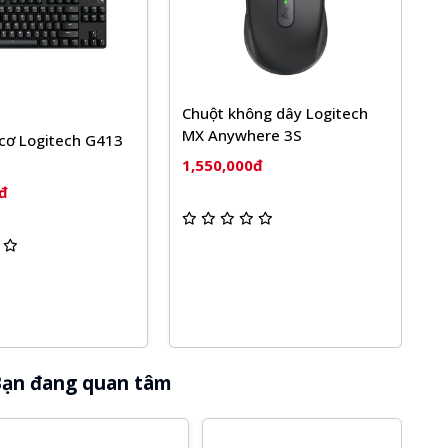
uột không dây Logitech
 Anywhere 3S
Bàn phím cơ Không dây
Fuhlen T87s RGB
550,000đ
1,490,000đ
1,590,000đ
ạn đang quan tâm