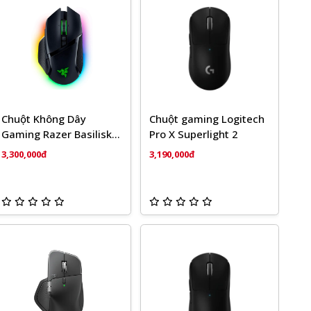
Chuột Không Dây
Chuột gaming Logitech
Gaming Razer Basilisk
Pro X Superlight 2
V3 Pro Black RZ01-
3,300,000đ
3,190,000đ
04620100-R3A1