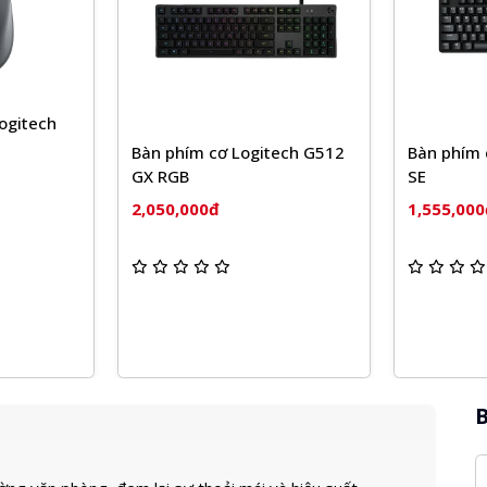
Ch
MX
ơ Logitech G512
Bàn phím cơ Logitech G413
SE
1,
đ
1,555,000đ
B