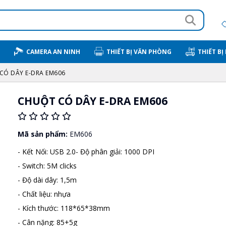
CAMERA AN NINH
THIẾT BỊ VĂN PHÒNG
THIẾT BỊ
CÓ DÂY E-DRA EM606
CHUỘT CÓ DÂY E-DRA EM606
Mã sản phẩm:
EM606
- Kết Nối: USB 2.0- Độ phân giải: 1000 DPI
- Switch: 5M clicks
- Độ dài dây: 1,5m
- Chất liệu: nhựa
- Kích thước: 118*65*38mm
- Cân nặng: 85+5g