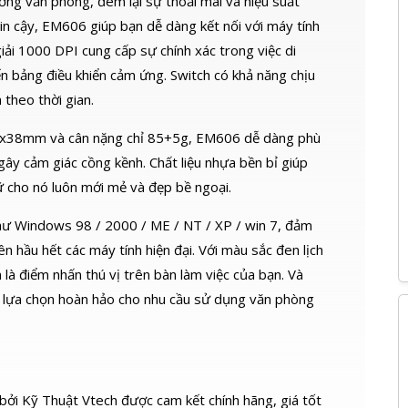
ờng văn phòng, đem lại sự thoải mái và hiệu suất
tin cậy, EM606 giúp bạn dễ dàng kết nối với máy tính
giải 1000 DPI cung cấp sự chính xác trong việc di
n bảng điều khiển cảm ứng. Switch có khả năng chịu
 theo thời gian.
x65x38mm và cân nặng chỉ 85+5g, EM606 dễ dàng phù
gây cảm giác cồng kềnh. Chất liệu nhựa bền bỉ giúp
 cho nó luôn mới mẻ và đẹp bề ngoại.
như Windows 98 / 2000 / ME / NT / XP / win 7, đảm
 hầu hết các máy tính hiện đại. Với màu sắc đen lịch
là điểm nhấn thú vị trên bàn làm việc của bạn. Và
ự lựa chọn hoàn hảo cho nhu cầu sử dụng văn phòng
bởi Kỹ Thuật Vtech được cam kết chính hãng, giá tốt