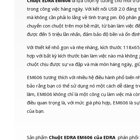
Chuột EDRA EM606
là lựa chọn lý tưởng cho môi trư
trong công việc hàng ngày. Với kết nối USB 2.0 đáng 
mà không cần phải lo lắng về tình trạng pin. Độ phân 
chuyển con chuột trên mọi bề mặt, từ bàn làm việc đế
được đến 5 triệu lần nhấn, đảm bảo độ bền và ổn định
Với thiết kế nhỏ gọn và nhẹ nhàng, kích thước 118
hợp với bất kỳ kích thước bàn làm việc nào mà không 
chuột chịu được sự va đập và mài mòn hàng ngày, giữ
EM606 tương thích với nhiều hệ điều hành phổ biến 
bảo rằng bạn có thể sử dụng nó một cách dễ dàng trên
lãm, EM606 không chỉ là một công cụ làm việc mà còn 
điều quan trọng là, với mức giá phù hợp, EM606 là s
của bạn.
Sản phẩm
Chuột EDRA EM606 của EDRA
phân phối 