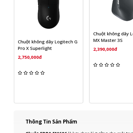
Chuột không dây Logitech
MX Master 3S
gitech G
Bàn phím c
GX RGB
2,390,000đ
2,050,000
Thông Tin Sản Phẩm