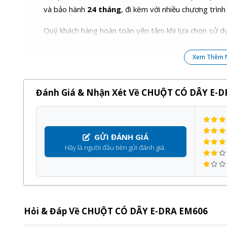
và bảo hành
24 tháng
, đi kèm với nhiều chương trình
Quý khách hàng hoàn toàn yên tâm khi lựa chọn sử dụ
Xem Thêm 
Đánh Giá & Nhận Xét Về CHUỘT CÓ DÂY E-
GỬI ĐÁNH GIÁ
Hãy là người đầu tiên gửi đánh giá.
Hỏi & Đáp Về CHUỘT CÓ DÂY E-DRA EM606