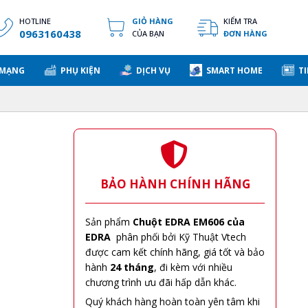
HOTLINE
GIỎ HÀNG
KIỂM TRA
0963160438
CỦA BẠN
ĐƠN HÀNG
 MẠNG
PHỤ KIỆN
DỊCH VỤ
SMART HOME
TI
BẢO HÀNH CHÍNH HÃNG
Sản phẩm
Chuột EDRA EM606 của
EDRA
phân phối bởi Kỹ Thuật Vtech
được cam kết chính hãng, giá tốt và bảo
hành
24 tháng
, đi kèm với nhiều
chương trình ưu đãi hấp dẫn khác.
Quý khách hàng hoàn toàn yên tâm khi