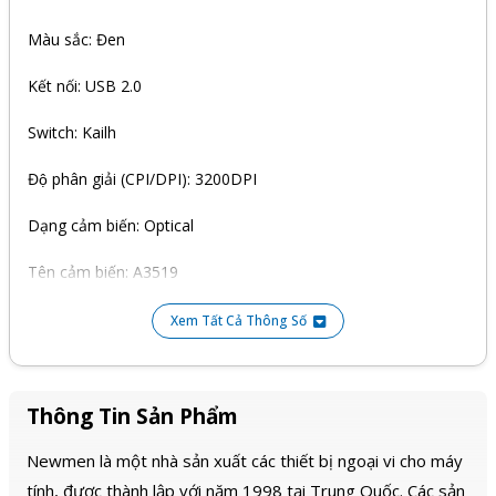
Màu sắc: Đen
Kết nối: USB 2.0
Switch: Kailh
Độ phân giải (CPI/DPI): 3200DPI
Dạng cảm biến: Optical
Tên cảm biến: A3519
Số nút bấm: 6
Xem Tất Cả Thông Số
Kích thước: 123 x 70 x 38 mm
Khối lượng: 98g
Thông Tin Sản Phẩm
Newmen là một nhà sản xuất các thiết bị ngoại vi cho máy
tính, được thành lập với năm 1998 tại Trung Quốc. Các sản