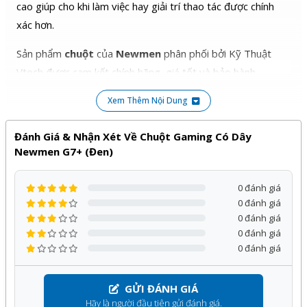
cao giúp cho khi làm việc hay giải trí thao tác được chính
xác hơn.
Sản phẩm
chuột
của
Newmen
phân phối bởi Kỹ Thuật
Vtech được cam kết chính hãng, giá tốt và bảo hành
24 tháng
, đi kèm với nhiều chương trình ưu đãi hấp dẫn
Xem Thêm Nội Dung
khác.
Đánh Giá & Nhận Xét Về Chuột Gaming Có Dây
Quý khách hàng hoàn toàn yên tâm khi lựa chọn sử dụng
Newmen G7+ (Đen)
sản phẩm, dịch vụ tại Kỹ Thuật Vtech.
0 đánh giá
0 đánh giá
0 đánh giá
0 đánh giá
0 đánh giá
GỬI ĐÁNH GIÁ
Hãy là người đầu tiên gửi đánh giá.