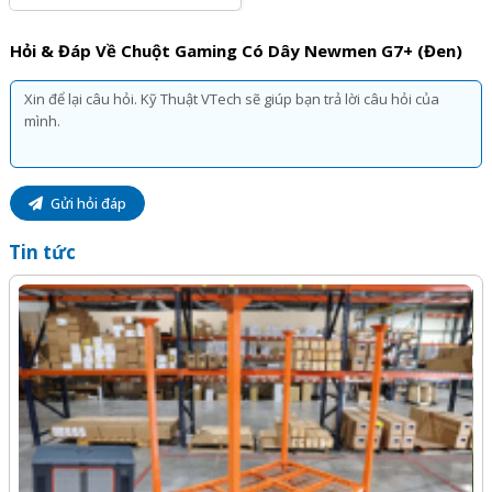
Hỏi & Đáp Về Chuột Gaming Có Dây Newmen G7+ (Đen)
Gửi hỏi đáp
Tin tức