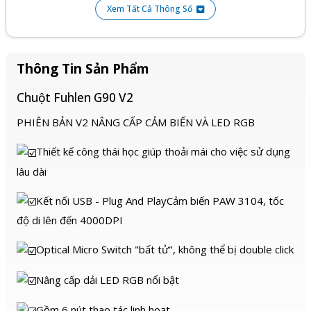
Xem Tất Cả Thông Số
Kích thước: 118.9x64x41
Tương thích với Window/Mac.
Thông Tin Sản Phẩm
Bảo hành chính hãng 2 năm.
Chuột Fuhlen G90 V2
PHIÊN BẢN V2 NÂNG CẤP CẢM BIẾN VÀ LED RGB
Thiết kế công thái học giúp thoải mái cho việc sử dụng
lâu dài
Kết nối USB - Plug And PlayCảm biến PAW 3104, tốc
độ di lên đến 4000DPI
Optical Micro Switch "bất tử", không thể bị double click
Nâng cấp dải LED RGB nổi bật
Gồm 6 nút thao tác linh hoạt.