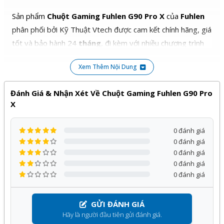
Sản phẩm
Chuột Gaming Fuhlen G90 Pro X
của
Fuhlen
phân phối bởi Kỹ Thuật Vtech được cam kết chính hãng, giá
tốt và bảo hành 24
tháng
, đi kèm với nhiều chương trình
ưu đãi hấp dẫn khác.
Xem Thêm Nội Dung
Quý khách hàng hoàn toàn yên tâm khi lựa chọn sử dụng
sản phẩm, dịch vụ tại Kỹ Thuật Vtech.
Đánh Giá & Nhận Xét Về Chuột Gaming Fuhlen G90 Pro
X
0 đánh giá
0 đánh giá
0 đánh giá
0 đánh giá
0 đánh giá
GỬI ĐÁNH GIÁ
Hãy là người đầu tiên gửi đánh giá.