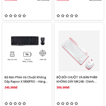
Bộ Bàn Phím Và Chuột Không
BỘ ĐÔI CHUỘT VÀ BÀN PHÍM
Dây Rapoo X1800PRO - Hàng
KHÔNG DÂY MK240- Chính
chính hãng
hãng
345,000đ
500,000đ