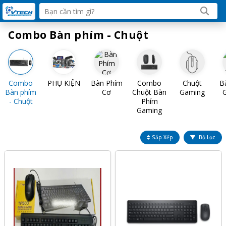
Combo Bàn phím - Chuột
Combo
PHỤ KIỆN
Bàn Phím
Combo
Chuột
B
Bàn phím
Cơ
Chuột Bàn
Gaming
- Chuột
Phím
Gaming
Sắp Xếp
Bộ Lọc