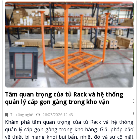
-Z
Q
Tầm quan trọng của tủ Rack và hệ thống
x
quản lý cáp gọn gàng trong kho vận
fi
Tin công nghệ
26/03/2026 12:43
n.
Kh
Khám phá tầm quan trọng của tủ Rack và hệ thống
mã
xư
quản lý cáp gọn gàng trong kho hàng. Giải pháp bảo
hảo
kỹ
vệ thiết bị mạng khỏi bụi bẩn, nhiệt độ và sự cố mất