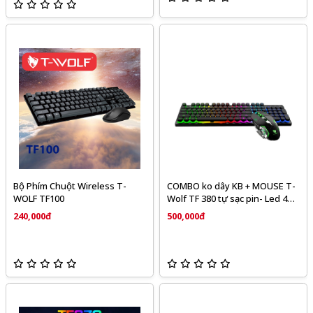
Bộ Phím Chuột Wireless T-
COMBO ko dây KB + MOUSE T-
WOLF TF100
Wolf TF 380 tự sạc pin- Led 4
màu (, phím tròn , màu đen )
240,000đ
500,000đ
chính hãng