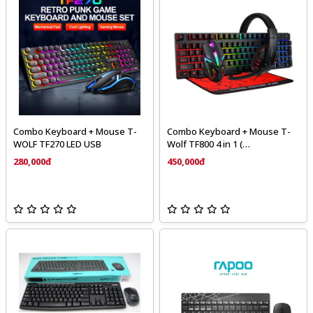
Combo Keyboard + Mouse T-
Combo Keyboard + Mouse T-
WOLF TF270 LED USB
Wolf TF800 4 in 1 (
Key+Mouse+Pad+Head)
280,000đ
450,000đ