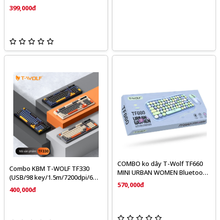
399,000đ
COMBO ko dây T-Wolf TF660
Combo KBM T-WOLF TF330
MINI URBAN WOMEN Bluetooth
(USB/98 key/1.5m/7200dpi/6
+ wireless ( phím tròn, xanh,
570,000đ
key/1.4m)
400,000đ
đỏ, kem)