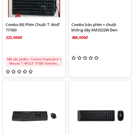
Combo Bộ Phím Chuột T-Wolf
Combo bàn phím + chuột
TF500
không dây KM3322W Đen
225,000đ
480,000đ
Mã sản phẩm: Combo Keyboard +
Mouse T-WOLF TF500 Interface
Type :USB The Number of key
:104 Size :440x138x20mm Key Life
:8000000 T imes Cable
Length:1.3M System Support
:Windows 2000 /XP/Vista/Windows
7 /8/8.1/10