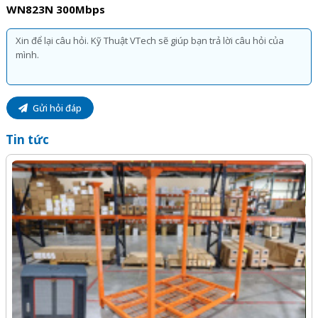
WN823N 300Mbps
Gửi hỏi đáp
Tin tức