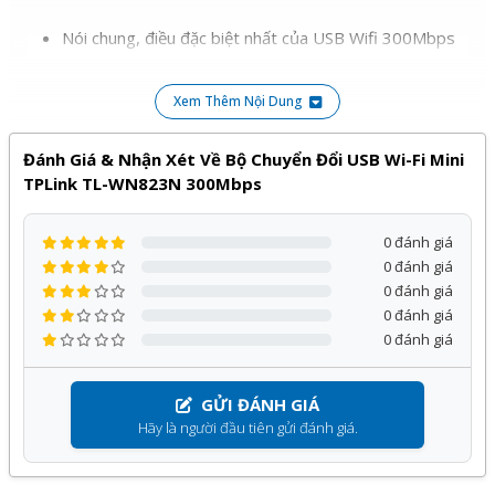
Nói chung, điều đặc biệt nhất của USB Wifi 300Mbps
TP-Link TL-WN823N chính là có thiết kế nhỏ gọn tiện
lợi, đi cùng tốc độ internet cao đáp ứng tốt nhu cầu
Xem Thêm Nội Dung
chơi game và giải trí của người dùng.
Đánh Giá & Nhận Xét Về Bộ Chuyển Đổi USB Wi-Fi Mini
Sản phẩm
USB Thu Sóng WiFi
của
TP-link
phân phối bởi
TPLink TL-WN823N 300Mbps
Kỹ Thuật Vtech được cam kết chính hãng, giá tốt và bảo
hành
24 tháng
, đi kèm với nhiều chương trình ưu đãi hấp
0 đánh giá
dẫn khác.
0 đánh giá
0 đánh giá
Quý khách hàng hoàn toàn yên tâm khi lựa chọn sử dụng
0 đánh giá
sản phẩm, dịch vụ tại Kỹ Thuật Vtech.
0 đánh giá
GỬI ĐÁNH GIÁ
Hãy là người đầu tiên gửi đánh giá.