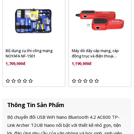
Bộ dụng cụ thi công mạng
Máy dò dây cáp mạng, cáp
NOYAFA NF-1501
đồng trục và điện thoại
NOYAFA NF-168S
1,700,000đ
1,190,000đ
Thông Tin Sản Phẩm
Bộ chuyển đổi USB WiFi Nano Bluetooth 4.2 AC600 TP-
Link Archer T2UB Nano nổi bật với thiết kế nhỏ gọn, tiện
lợi, đáp ứng nhu cầu của văn phòng và học sinh, sinh viên.