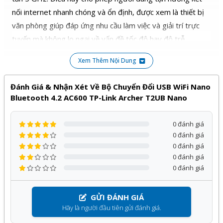
nối internet nhanh chóng và ổn định, được xem là thiết bị
văn phòng giúp đáp ứng nhu cầu làm việc và giải trí trực
tuyến mà không lo ngại về vấn đề tốc độ hay độ trễ.
Kết Nối Máy Tính Qua Bluetooth
Xem Thêm Nội Dung
Sự tích hợp của Bluetooth 4.2 là một tính năng đáng giá,
Đánh Giá & Nhận Xét Về Bộ Chuyển Đổi USB WiFi Nano
cho phép kết nối dễ dàng với các thiết bị Bluetooth khác
Bluetooth 4.2 AC600 TP-Link Archer T2UB Nano
như tai nghe, bàn phím, chuột và nhiều thiết bị khác. Điều
này mở ra cánh cửa cho các khả năng tương tác và kết nối
0 đánh giá
linh hoạt giữa máy tính và các thiết bị ngoại vi.
0 đánh giá
0 đánh giá
Sản phẩm
Bộ chuyển đổi USB WiFi Nano Bluetooth 4.2
0 đánh giá
AC600 TP-Link Archer T2UB Nano
của
TP-LINK
phân
0 đánh giá
phối bởi Kỹ Thuật Vtech được cam kết chính hãng, giá tốt
và bảo hành
12 tháng
, đi kèm với nhiều chương trình ưu
GỬI ĐÁNH GIÁ
đãi hấp dẫn khác.
Hãy là người đầu tiên gửi đánh giá.