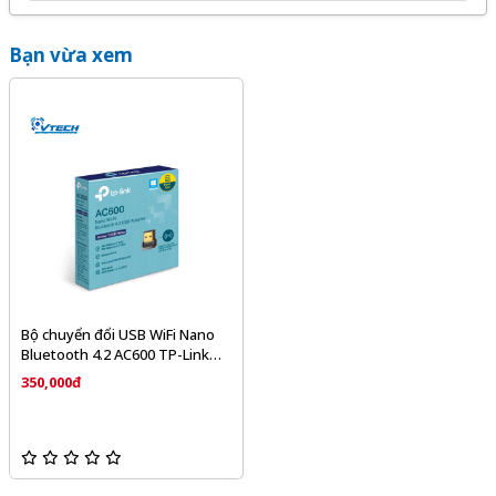
Quý khách hàng hoàn toàn yên tâm khi lựa chọn sử dụng
sản phẩm, dịch vụ tại Kỹ Thuật Vtech.
Bạn vừa xem
Bộ chuyển đổi USB WiFi Nano
Bluetooth 4.2 AC600 TP-Link
Archer T2UB Nano
350,000đ