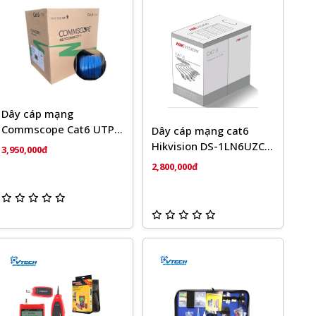
Dây cáp mạng
Commscope Cat6 UTP
Dây cáp mạng cat6
1427254-6 (305m/cuộn)
Hikvision DS-1LN6UZC0
3,950,000đ
chính hãng (cuộn 305m)
2,800,000đ