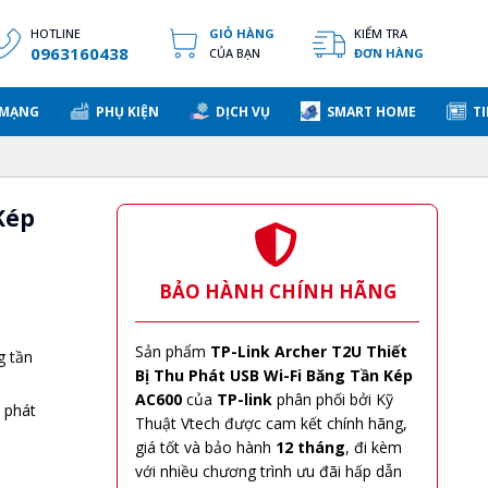
HOTLINE
GIỎ HÀNG
KIỂM TRA
0963160438
CỦA BẠN
ĐƠN HÀNG
 MẠNG
PHỤ KIỆN
DỊCH VỤ
SMART HOME
TI
Kép
BẢO HÀNH CHÍNH HÃNG
Sản phẩm
TP-Link Archer T2U Thiết
g tần
Bị Thu Phát USB Wi-Fi Băng Tần Kép
AC600
của
TP-link
phân phối bởi Kỹ
 phát
Thuật Vtech được cam kết chính hãng,
giá tốt và bảo hành
12 tháng
, đi kèm
với nhiều chương trình ưu đãi hấp dẫn