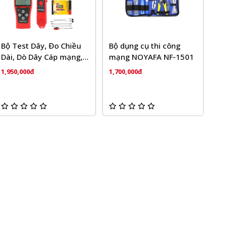
Bộ Test Dây, Đo Chiều
Bộ dụng cụ thi công
Dài, Dò Dây Cáp mạng,
mạng NOYAFA NF-1501
Cáp thoại, Cáp đồng
1,950,000đ
1,700,000đ
trục Có màn hình hiển
thị LCD NOYAFA NF-
308S