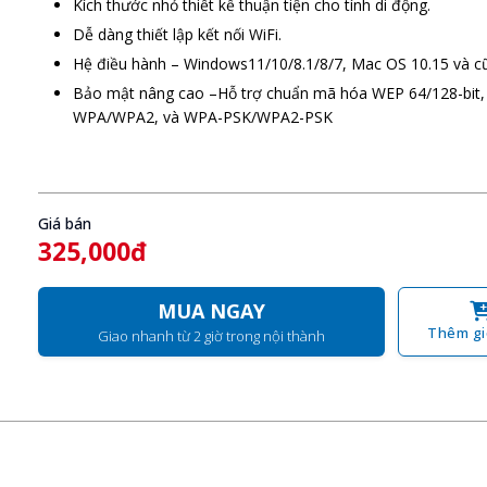
Kích thước nhỏ thiết kế thuận tiện cho tính di động.
Dễ dàng thiết lập kết nối WiFi.
Hệ điều hành – Windows11/10/8.1/8/7, Mac OS 10.15 và c
Bảo mật nâng cao –Hỗ trợ chuẩn mã hóa WEP 64/128-bit,
WPA/WPA2, và WPA-PSK/WPA2-PSK
Giá bán
325,000đ
MUA NGAY
Thêm gi
Giao nhanh từ 2 giờ trong nội thành