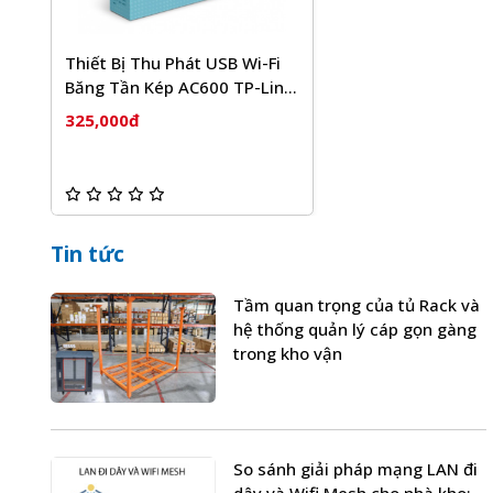
Thiết Bị Thu Phát USB Wi-Fi
Băng Tần Kép AC600 TP-Link
Archer T2U
325,000đ
Tin tức
Tầm quan trọng của tủ Rack và
hệ thống quản lý cáp gọn gàng
trong kho vận
So sánh giải pháp mạng LAN đi