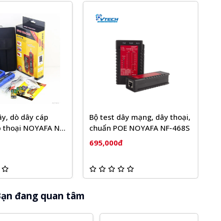
ây, dò dây cáp
Bộ test dây mạng, dây thoại,
B
 thoại NOYAFA NF-
chuẩn POE NOYAFA NF-468S
m
8
695,000đ
6
ạn đang quan tâm