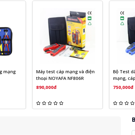
ng mạng
Máy test cáp mạng và điện
Bộ Test d
thoại NOYAFA NF806R
mạng, cáp
801B
890,000đ
750,000đ
B