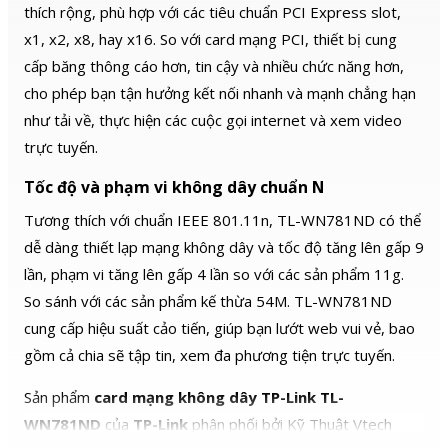
thích rộng, phù hợp với các tiêu chuẩn PCI Express slot,
x1, x2, x8, hay x16. So với card mạng PCI, thiết bị cung
cấp băng thông cáo hơn, tin cậy và nhiều chức năng hơn,
cho phép bạn tận hưởng kết nối nhanh và mạnh chẳng hạn
như tải về, thực hiện các cuộc gọi internet và xem video
trực tuyến.
Tốc độ và phạm vi không dây chuẩn N
Tương thích với chuẩn IEEE 801.11n, TL-WN781ND có thể
dễ dàng thiết lạp mạng không dây và tốc độ tăng lên gấp 9
lần, phạm vi tăng lên gấp 4 lần so với các sản phẩm 11g.
So sánh với các sản phẩm kế thừa 54M. TL-WN781ND
cung cấp hiệu suất cảo tiến, giúp bạn lướt web vui vẻ, bao
gồm cả chia sẽ tập tin, xem đa phương tiện trực tuyến.
Sản phẩm
card mạng không dây TP-Link T
L-
WN781ND
của
TP-Link
phân phối bởi Kỹ Thuật Vtech