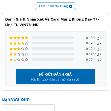
được cam kết chính hãng, giá tốt và bảo hành
12
tháng, đi
Xem Thêm Nội Dung
kèm với nhiều chương trình ưu đãi hấp dẫn khác.
Quý khách hàng hoàn toàn yên tâm khi lựa chọn sử dụng
Đánh Giá & Nhận Xét Về Card Mạng Không Dây TP-
Link TL-WN781ND
sản phẩm, dịch vụ tại Kỹ Thuật Vtech.
0 đánh giá
0 đánh giá
0 đánh giá
0 đánh giá
0 đánh giá
GỬI ĐÁNH GIÁ
Hãy là người đầu tiên gửi đánh giá.
Bạn vừa xem