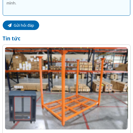
Gửi hỏi đáp
Tin tức
-Z