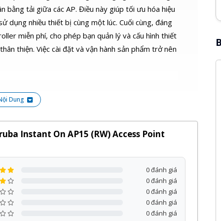
bằng tải giữa các AP. Điều này giúp tối ưu hóa hiệu
 dụng nhiều thiết bị cùng một lúc. Cuối cùng, đáng
oller miễn phí, cho phép bạn quản lý và cấu hình thiết
B
thân thiện. Việc cài đặt và vận hành sản phẩm trở nên
Nội Dung
 On AP15 (RW) Access Point R2X06A
Aruba Instant On AP15 (RW) Access Point
ess Point R2X06A
được thiết kế hổ trợ 100 thiết bị
0 đánh giá
 đình có nhu cầu sử dụng mạng lớn. Ap15 cho phép
0 đánh giá
rợ quản lý và giám sát từ xa thông qua ứng dụng di
0 đánh giá
quản lý và theo dõi tình trạng mạng từ bất kỳ đâu,
0 đánh giá
0 đánh giá