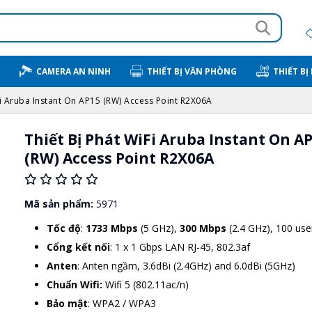
CAMERA AN NINH
THIẾT BỊ VĂN PHÒNG
THIẾT BỊ
Fi Aruba Instant On AP15 (RW) Access Point R2X06A
Thiết Bị Phát WiFi Aruba Instant On A
(RW) Access Point R2X06A
Mã sản phẩm:
5971
Tốc độ
:
1733 Mbps
(5 GHz),
300 Mbps
(2.4 GHz), 100 use
Cổng kết nối
: 1 x 1 Gbps LAN RJ-45, 802.3af
Anten
: Anten ngầm, 3.6dBi (2.4GHz) and 6.0dBi (5GHz)
Chuẩn Wifi:
Wifi 5 (802.11ac/n)
Bảo mật
: WPA2 / WPA3