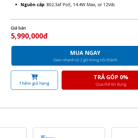
Nguồn cấp
: 802.3af PoE, 14.4W Max, or 12Vdc
Giá bán
5,990,000đ
MUA NGAY
Giao nhanh từ 2 giờ trong nội thành
TRẢ GÓP 0%
Thêm giỏ hàng
Qua thẻ tín dụng