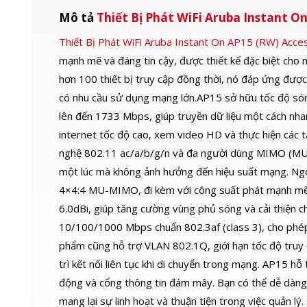
Mô tả
Thiết Bị Phát WiFi Aruba Instant O
Thiết Bị Phát WiFi Aruba Instant On AP15 (RW) Acc
mạnh mẽ và đáng tin cậy, được thiết kế đặc biệt cho 
hơn 100 thiết bị truy cập đồng thời, nó đáp ứng được
có nhu cầu sử dụng mạng lớn.AP15 sở hữu tốc độ s
lên đến 1733 Mbps, giúp truyền dữ liệu một cách nha
internet tốc độ cao, xem video HD và thực hiện các 
nghệ 802.11 ac/a/b/g/n và đa người dùng MIMO (MU-
một lúc mà không ảnh hưởng đến hiệu suất mạng. Ngo
4×4:4 MU-MIMO, đi kèm với công suất phát mạnh mẽ
6.0dBi, giúp tăng cường vùng phủ sóng và cải thiện ch
10/100/1000 Mbps chuẩn 802.3af (class 3), cho phép
phẩm cũng hỗ trợ VLAN 802.1Q, giới hạn tốc độ truy 
trì kết nối liên tục khi di chuyển trong mạng. AP15 h
động và cổng thông tin đám mây. Bạn có thể dễ dàng 
mang lại sự linh hoạt và thuận tiện trong việc quản l