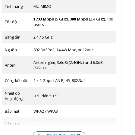
Tính năng
MU-MIMO
1733 Mbps
(5 GHz),
300 Mbps
(2.4 GHz), 100
Tốc độ
users
Băng tần
2.4 / 5 GHz
Nguồn
802.3af PoE, 14.4W Max, or 12Vdc
Anten ngầm, 3.6dBi (2.4GHz) and 6.0dBi
Anten
(5GHz)
Cổng kết nối
1 x 1 Gbps LAN RJ-45, 802.3af
Nhiệt độ
0 °C đến 50 °C
hoạt động
Bảo mật
WPA2 / WPA3
Đèn LED
Status
báo hiệu