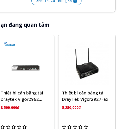
Xem Tất Cả Thông Số
Kích thước
183 mm x 183 mm x 41 mm
Khối lượng
674 g
ạn đang quan tâm
Chuẩn Wifi
Wifi 5 (802.11ac/n)
Bảo hành
24 tháng
Instant On mobile application (Android &
Quản trị
iOS), Cloud Portal:
mạng
Portal.ArubaInstantOn.com
Độ ẩm hoạt
5% đến 93%, không ngưng tụ
động
Thiết bị cân bằng tải
Thiết bị cân bằng tải
Draytek Vigor2962
DrayTek Vigor2927Fax
(V2962)
8,500,000đ
5,250,000đ