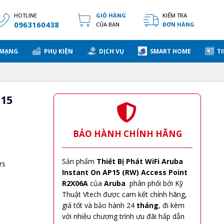
HOTLINE
GIỎ HÀNG
KIỂM TRA
0963160438
CỦA BẠN
ĐƠN HÀNG
 MẠNG
PHỤ KIỆN
DỊCH VỤ
SMART HOME
TI
P15
BẢO HÀNH CHÍNH HÃNG
Sản phẩm
Thiết Bị Phát WiFi Aruba
rs
Instant On AP15 (RW) Access Point
R2X06A
của
Aruba
phân phối bởi Kỹ
Thuật Vtech được cam kết chính hãng,
giá tốt và bảo hành 24
tháng
, đi kèm
với nhiều chương trình ưu đãi hấp dẫn