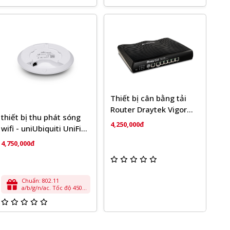
Thiết bị cân bằng tải
Router Draytek Vigor
thiết bị thu phát sóng
2927
4,250,000đ
wifi - uniUbiquiti UniFi®
AP-AC-Pro KÈM NGUỒN
4,750,000đ
POE
Chuẩn: 802.11
a/b/g/n/ac. Tốc độ 450
Mbps (2.4 Ghz) & 1,300
Mbps (5 Ghz ) • Công
suất phát: 2.4 Ghz 22
dBm / 5 Ghz 22 dBm •
Bán kính phủ sóng: