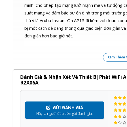
minh, cho phép tạo mạng lưới mạnh mẽ và tự động cân 
suất mạng và đảm bảo sự ổn định trong môi trường sử
chú ý là Aruba Instant On AP15 đi kèm với cloud contr
bị một cách dễ dàng thông qua giao diện đơn giản và 
đơn giản hơn bao giờ hết.
Xem Thêm 
Thiết Bị Phát WiFi Aruba Instant
Đánh Giá & Nhận Xét Về Thiết Bị Phát WiFi 
R2X06A
Kết luận:
Thiết Bị Phát WiFi Aruba Instant On AP15 (RW) Acc
truy cập đồng thời, dùng cho doanh nghiệp và hộ gia
GỬI ĐÁNH GIÁ
kết nối với mạng có dây và đảm bảo tốc độ cao, hỗ t
Hãy là người đầu tiên gửi đánh giá.
động và cổng thông tin đám mây. Bạn có thể dễ dàng 
mang lại sự linh hoạt và thuận tiện trong việc quản lý.