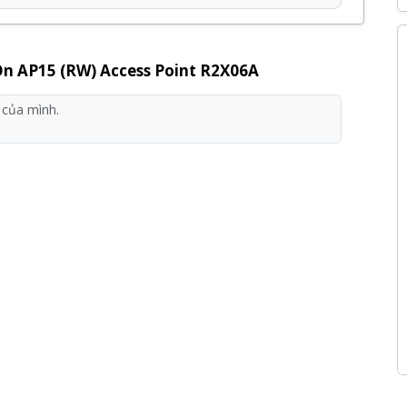
P15 (RW) Access Point R2X06A
của
Aruba
phân
á tốt và bảo hành 24
tháng
, đi kèm với nhiều chương
 On AP15 (RW) Access Point R2X06A
ng sản phẩm, dịch vụ tại Kỹ Thuật Vtech.