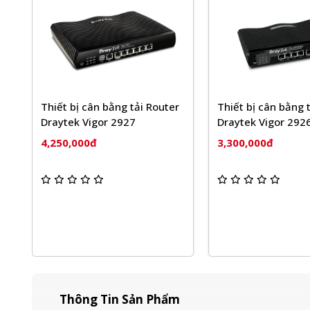
i Router
Thiết bị cân bằng tải
Draytek Vigor 2926 Plus
Thiết bị cân
3,300,000đ
RG-EG210G
3,250,000đ
Thông Tin Sản Phẩm