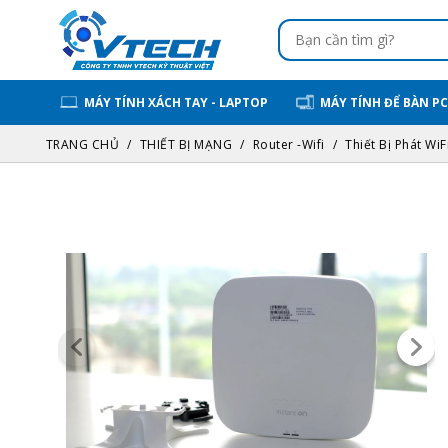
MÁY TÍNH XÁCH TAY - LAPTOP
MÁY TÍNH ĐỂ BÀN PC
TRANG CHỦ
THIẾT BỊ MẠNG
Router -Wifi
Thiết Bị Phát Wi