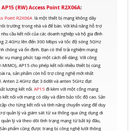
n AP15 (RW) Access Point R2X06A
:
ess Point R2X06A
là một thiết bị mạng không dây
môi trường trong nhà và để bàn. Với khả năng hỗ trợ
 nhu cầu kết nối của các doanh nghiệp và hộ gia đình
óng 2.4GHz lên đến 300 Mbps và tốc độ sóng 5GHz
nh chóng và ổn định. Bạn có thể trải nghiệm mạng
tác vụ mạng phức tạp một cách dễ dàng. Với công
MIMO), AP15 cho phép kết nối nhiều thiết bị cùng
ài ra, sản phẩm còn hỗ trợ công nghệ mới nhất
. Anten 2.4GHz đạt 3.6dBi và anten 5GHz đạt
ất lượng kết nối.
AP15
đi kèm với một cổng mạng
 kết nối với mạng có dây và đảm bảo tốc độ cao. Sản
cập cho từng kết nối và tính năng chuyển vùng để duy
ỗ trợ quản lý và giám sát từ xa thông qua ứng dụng di
quản lý và theo dõi tình trạng mạng từ bất kỳ đâu,
ý. Sản phẩm cũng được trang bị công nghệ lưới thông