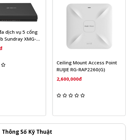
ling Mount Access Point
Bộ phát wifi Aruba Instant
JIE RG-RAP2260(G)
On AP11 (RW) Access Point
(R2W96A)
00,000đ
2,450,000đ
Thông Số Kỹ Thuật