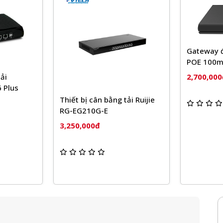
Gateway đa dịch vụ 5 cổng
POE 100mb Sundray XMG-
3200
2,700,000đ
 bằng tải Ruijie
Cei
-E
RUI
2,6