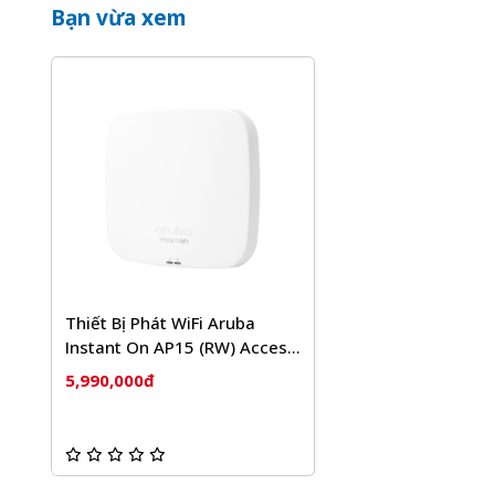
Bạn vừa xem
Thiết Bị Phát WiFi Aruba
Instant On AP15 (RW) Access
Point R2X06A
5,990,000đ