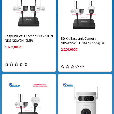
EasyLink WiFi Combo HIKVISION
Bộ Kit EasyLink Camera
NKS422W0H (2MP)
NKS422W03H 2MP Không Dây
1,692,000đ
HIKVISION
2,200,000đ