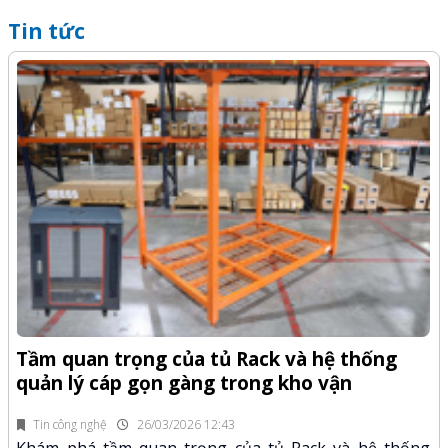
Tin tức
Q
-Z
x
Tầm quan trọng của tủ Rack và hệ thống
quản lý cáp gọn gàng trong kho vận
fi
K
n.
x
Tin công nghệ
26/03/2026 12:43
Khám phá tầm quan trọng của tủ Rack và hệ thống