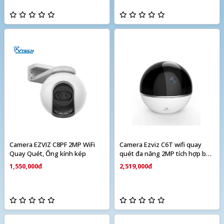
Camera EZVIZ C8PF 2MP WiFi
Camera Ezviz C6T wifi quay
Quay Quét, Ống kính kép
quét đa năng 2MP tích hợp báo
động
1,550,000đ
2,519,000đ