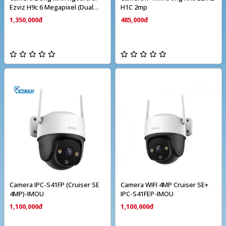
Ezviz H9c 6 Megapixel (Dual
H1C 2mp
camera)
1,350,000đ
485,000đ
Camera IPC-S41FP (Cruiser SE
Camera WIFI 4MP Cruiser SE+
4MP)-IMOU
IPC-S41FEP-IMOU
1,100,000đ
1,100,000đ