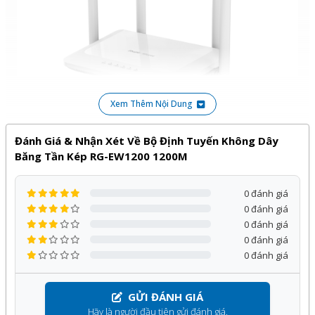
Xem Thêm Nội Dung
Đánh Giá & Nhận Xét Về Bộ Định Tuyến Không Dây
Băng Tần Kép RG-EW1200 1200M
- Bộ định tuyến cung cấp 1 cổng WAN 10 / 100Mbps và 3
cổng LAN 10 / 100Mbps, băng thông truy cập tối đa
0 đánh giá
0 đánh giá
100Mbps. Số lượng khách hàng được đề xuất là 48 bao
0 đánh giá
gồm 24 thiết bị đầu cuối không dây.
0 đánh giá
0 đánh giá
- Thiết bị mạng wifi hỗ trợ cả 2.4GHz và 5GHz và hoạt
động đồng thời, cung cấp tốc độ không dây tối đa
GỬI ĐÁNH GIÁ
300Mbps ở 2.4G, 867Mbps ở 5G và 1167Mbps trên mỗi
Hãy là người đầu tiên gửi đánh giá.