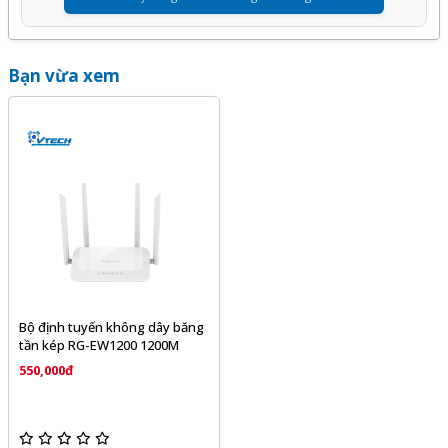
bộ định tuyến. Nó làm giảm nhiễu không dây và độ trễ, do
đó cải thiện hiệu suất truy cập Internet của thiết bị đầu
cuối và trải nghiệm của người dùng.
Bạn vừa xem
- Ngoài Công nghệ Reyee Mesh, bộ định tuyến còn hỗ trợ
triển khai mạng với chính RG-EW1200 để quản lý cấu hình
thống nhất. Bất kể phương pháp mạng nào được sử dụng,
thuật toán điều chỉnh RF được áp dụng cho hàng triệu AP
cấp doanh nghiệp của Ruijie có thể cung cấp khả năng
chuyển vùng liền mạch giữa các thiết bị và chuyển đổi
nhanh chóng giữa 2.4GHz và 5GHz. Người dùng có thể di
chuyển khắp vùng phủ sóng Wi-Fi mà không bị gián đoạn
dịch vụ nhờ chuyển vùng liền mạch.
Bộ định tuyến không dây băng
tần kép RG-EW1200 1200M
- Quản lý cộng tác có thể được ủy quyền cho người khác
550,000đ
tạm thời hoặc vĩnh viễn. Quản lý và cấu hình cục bộ hoặc từ
xa có thể được thực hiện thông qua nhiều phương pháp
như web cục bộ, ứng dụng Ruijie Cloud, v.v. để chẩn đoán