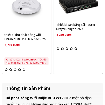
Thiết bị cân bằng tải Router
T
Draytek Vigor 2927
V
thiết bị thu phát sóng wifi -
4,250,000đ
3
uniUbiquiti UniFi® AP-AC-Pro
KÈM NGUỒN POE
4,750,000đ
Chuẩn: 802.11 a/b/g/n/ac. Tốc độ
450 Mbps (2.4 Ghz) & 1,300 Mbps
(5 Ghz ) • Công suất phát: 2.4 Ghz
22 dBm / 5 Ghz 22 dBm • Bán
kính phủ sóng: 122m (400 feet)
không che chắn • Anten: (3)
Dual‑Band Antenna. 2.4 Ghz: 3
dBi Omni, 3×3 MIMO 5 Ghz: 3 dBi
Omni, 3×3 MIMO • Cổng mạng: (2)
Thông Tin Sản Phẩm
10/100/1000 Mbps & (1) USB 2.0 •
Hỗ trợ VLAN 802.1Q & 4 SSID trên
một tần số • Hỗ trợ tính năng
Bộ phát sóng Wifi Ruijie RG-EW1200
là một bộ định
chuyển vùng (roaming) • Nguồn
PoE 44-57V. Hỗ trợ 802.3af,
tuyến tiêu dùng không dây băng tần kép 1200M, được