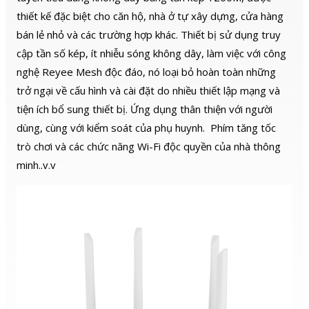
802.3at • Số lượng tải trên 120
user • Bảo hành chính hãng 24
thiết kế đặc biệt cho căn hộ, nhà ở tự xây dựng, cửa hàng
tháng
bán lẻ nhỏ và các trường hợp khác. Thiết bị sử dụng truy
cập tần số kép, ít nhiễu sóng không dây, làm việc với công
nghệ Reyee Mesh độc đáo, nó loại bỏ hoàn toàn những
trở ngại về cấu hình và cài đặt do nhiều thiết lập mạng và
tiện ích bổ sung thiết bị. Ứng dụng thân thiện với người
dùng, cùng với kiểm soát của phụ huynh. Phím tăng tốc
trò chơi và các chức năng Wi-Fi độc quyền của nhà thông
minh..v.v