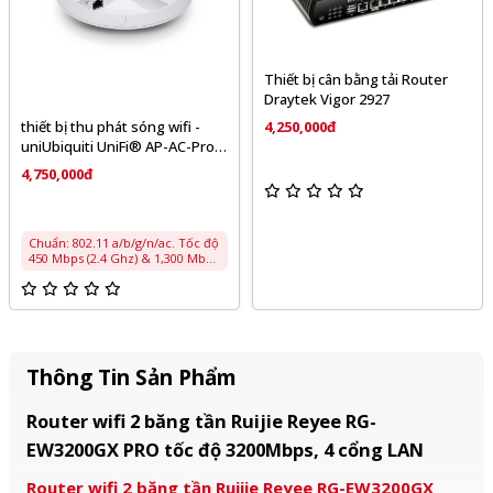
Thiết bị cân bằng tải Router
Draytek Vigor 2927
thiết bị thu phát sóng wifi -
4,250,000đ
uniUbiquiti UniFi® AP-AC-Pro
KÈM NGUỒN POE
4,750,000đ
Chuẩn: 802.11 a/b/g/n/ac. Tốc độ
450 Mbps (2.4 Ghz) & 1,300 Mbps
(5 Ghz ) • Công suất phát: 2.4 Ghz
22 dBm / 5 Ghz 22 dBm • Bán
kính phủ sóng: 122m (400 feet)
không che chắn • Anten: (3)
Dual‑Band Antenna. 2.4 Ghz: 3
dBi Omni, 3×3 MIMO 5 Ghz: 3 dBi
Omni, 3×3 MIMO • Cổng mạng: (2)
Thông Tin Sản Phẩm
10/100/1000 Mbps & (1) USB 2.0 •
Hỗ trợ VLAN 802.1Q & 4 SSID trên
một tần số • Hỗ trợ tính năng
Router wifi 2 băng tần Ruijie Reyee RG-
chuyển vùng (roaming) • Nguồn
PoE 44-57V. Hỗ trợ 802.3af,
EW3200GX PRO tốc độ 3200Mbps, 4 cổng LAN
802.3at • Số lượng tải trên 120
user • Bảo hành chính hãng 24
Router wifi 2 băng tần Ruijie Reyee RG-EW3200GX
tháng