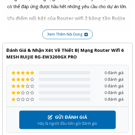
có thể đáp ứng được hầu hết những yêu cầu cho dự án lớn.
Ưu điểm nổi bật của Router wifi 2 băng tần Ruijie
Reyee RG-EW3200GX PRO
Xem Thêm Nội Dung
Quản lý từ xa bằng Ruijie Cloud miễn phí.
Tự động tối ưu hóa hệ thống wifi bằng Ruijie cloud
Đánh Giá & Nhận Xét Về Thiết Bị Mạng Router Wifi 6
Mesh nhiều bộ Wifi với nhau (kết nối tối đa 200 thiết
MESH RUIJIE RG-EW3200GX PRO
bị). Loại bỏ vùng chết Wifi ở mọi góc ngách.
Tính năng Parent control cho phép kiểm soát truy cập
0 đánh giá
0 đánh giá
giám sát trẻ em, giới hạn thời gian, …
0 đánh giá
Thông số Router wifi 2 băng tần Ruijie Reyee RG-
0 đánh giá
EW3200GX PRO
0 đánh giá
Tốc độ tối đa lên đến 3200Mbps
GỬI ĐÁNH GIÁ
8 Ăng ten phát đa hướng
Hãy là người đầu tiên gửi đánh giá.
Hỗ trợ 2 băng tần 2.4GHz và 5GHz chuẩn