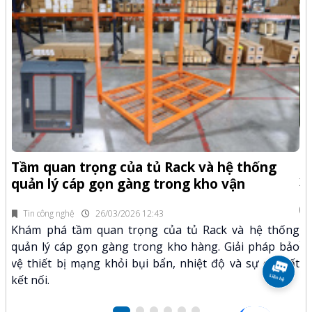
-Z
Q
Tầm quan trọng của tủ Rack và hệ thống
x
quản lý cáp gọn gàng trong kho vận
fi
Tin công nghệ
26/03/2026 12:43
n.
Kh
Khám phá tầm quan trọng của tủ Rack và hệ thống
mã
xư
quản lý cáp gọn gàng trong kho hàng. Giải pháp bảo
hảo
kỹ
vệ thiết bị mạng khỏi bụi bẩn, nhiệt độ và sự cố mất
kết nối.