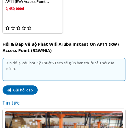
AP11 (RW) Access Point
(R2W96A)
2,450,000đ
Hỏi & Đáp Về Bộ Phát Wifi Aruba Instant On AP11 (RW)
Access Point (R2W96A)
Gửi hỏi đáp
Tin tức