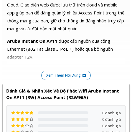
Cloud. Giao diện web được lưu trữ trên cloud và mobile
app giúp bạn dễ dàng quản lý nhiều Access Point trong thệ
thống mạng của bạn, giữ cho thông tin đăng nhập truy cập
mạng và cài đặt bảo mật nhất quán.
Aruba Instant On AP11
được cấp nguồn qua cổng
Ethernet (802.1at Class 3 PoE +) hoặc qua bộ nguồn
adapter 12V.
Aruba Instant On AP11
hoạt động trên 2 băng tần 2.4
Xem Thêm Nội Dung
Ghz tốc độ 300 Mbps và 5Ghz tốc độ 867 Mbps với công
nghệ 2×2(2.4 Ghz) 2×2 (5.0Ghz) Mu-Mimo.
Đánh Giá & Nhận Xét Về Bộ Phát Wifi Aruba Instant
On AP11 (RW) Access Point (R2W96A)
Sản phẩm
Aruba Instant On AP11
của
Aruba
phân phối
0 đánh giá
bởi Kỹ Thuật Vtech được cam kết chính hãng, giá tốt và
0 đánh giá
bảo hành
24 tháng
, đi kèm với nhiều chương trình ưu đãi
0 đánh giá