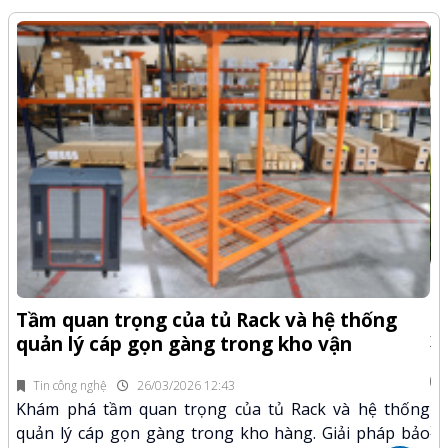
-Z
Q
Tầm quan trọng của tủ Rack và hệ thống
x
quản lý cáp gọn gàng trong kho vận
fi
Tin công nghệ
26/03/2026 12:43
n.
Kh
Khám phá tầm quan trọng của tủ Rack và hệ thống
mã
xư
quản lý cáp gọn gàng trong kho hàng. Giải pháp bảo
hảo