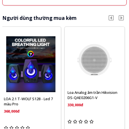
Người dùng thường mua kèm
Loa Analog âm trần Hikvision
Loa HP Bluetooth Speaker 36
DS-QAE0206G1-V
5.0 USB-C - Màu xanh dương
đậm và màu bạc
330,000đ
315,000đ