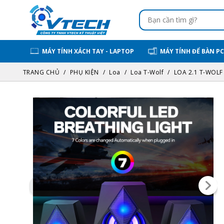
MÁY TÍNH XÁCH TAY - LAPTOP
MÁY TÍNH ĐỂ BÀN PC
TRANG CHỦ
PHỤ KIỆN
Loa
Loa T-Wolf
LOA 2.1 T-WOLF 