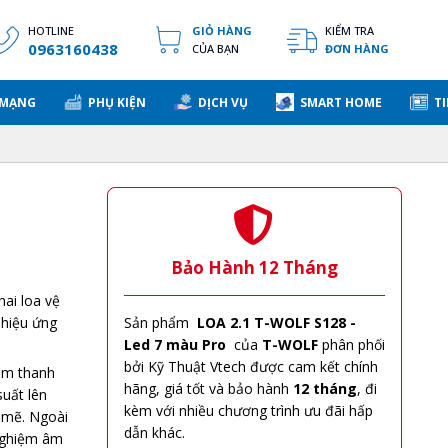
HOTLINE
GIỎ HÀNG
KIỂM TRA
0963160438
CỦA BẠN
ĐƠN HÀNG
 MẠNG
PHỤ KIỆN
DỊCH VỤ
SMART HOME
TI
Bảo Hành 12 Tháng
hai loa vệ
 hiệu ứng
Sản phẩm
LOA 2.1 T-WOLF S128 -
Led 7 màu Pro
của
T-WOLF
phân phối
bởi Kỹ Thuật Vtech được cam kết chính
âm thanh
hãng, giá tốt và bảo hành
12 tháng
, đi
uất lên
kèm với nhiều chương trình ưu đãi hấp
 mẽ. Ngoài
dẫn khác.
 nghiệm âm