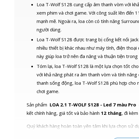
Loa T-Wolf S128 cung cấp âm thanh vòm với khả 
xem phim và chơi game. Với công suất lên đến 
mạnh mẽ. Ngoài ra, loa còn có tính năng Surrou
người dùng.
Loa T-Wolf S128 được trang bị cổng kết nối Jac
nhiều thiết bị khác nhau như máy tính, điện thoại 
này giúp loa trở nên đa năng và thuận tiện trong
Tóm lại, loa T-Wolf S128 là một lựa chọn tốt c
với khả năng phát ra âm thanh vòm và tính năng đ
thanh sống động, loa T-Wolf S128 phù hợp cho 
chơi game.
Sản phẩm
LOA 2.1 T-WOLF S128 - Led 7 màu Pro
kết chính hãng, giá tốt và bảo hành
12 tháng
, đi kèm
Quý khách hàng hoàn toàn yên tâm khi lựa chọn sử dụ