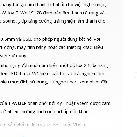
năng tái tạo âm thanh tốt nhất cho việc nghe nhạc,
11W, loa T-Wolf S128 đảm bảo âm thanh rõ ràng và
nd Sound, giúp tăng cường trải nghiệm âm thanh cho
k 3.5mm và USB, cho phép người dùng kết nối với
di động, máy tính bảng hoặc các thiết bị khác. Điều
 việc sử dụng.
ho những người muốn tìm kiếm một bộ loa 2.1 đa năng
èn LED thú vị. Với hiệu suất tốt và trải nghiệm âm
nhiều mục đích sử dụng, từ nghe nhạc, xem phim đến
của
T-WOLF
phân phối bởi Kỹ Thuật Vtech được cam
 với nhiều chương trình ưu đãi hấp dẫn khác.
ng sản phẩm, dịch vụ tại Kỹ Thuật Vtech.