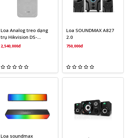
Loa Analog treo dạng
Loa SOUNDMAX A827
trụ Hikvision DS-
2.0
QAE0420G1-V
2,540,000đ
750,000đ
Loa soundmax