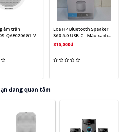
Bluetooth Speaker
Loa Analog âm trần
 USB-C - Màu xanh
Hikvision DS-QAE0206G1E-V
đậm và màu bạc
0đ
310,000đ
ạn đang quan tâm