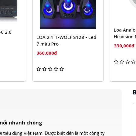
Loa Analog âm trần
Loa HP 
Hikvision DS-QAE0206G1-V
360 5.0
 S128 - Led
dương 
330,000đ
315,00
B
t nối nhanh chóng
i tiêu dùng Việt Nam. Được biết đến là một công ty