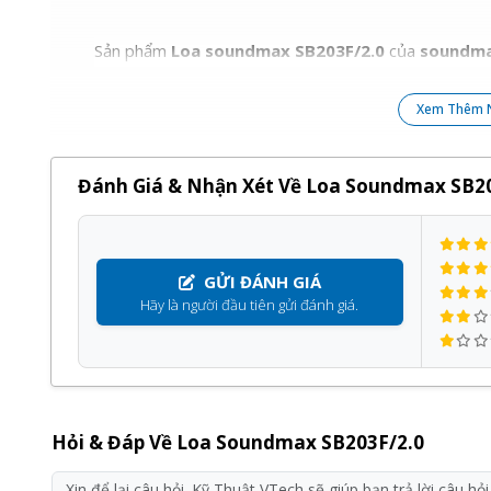
Sản phẩm
Loa soundmax SB203F/2.0
của
soundm
hãng, giá tốt và bảo hành
12 tháng
, đi kèm với nhiề
Xem Thêm 
Quý khách hàng hoàn toàn yên tâm khi lựa chọn sử dụ
Đánh Giá & Nhận Xét Về Loa Soundmax SB20
GỬI ĐÁNH GIÁ
Hãy là người đầu tiên gửi đánh giá.
Hỏi & Đáp Về Loa Soundmax SB203F/2.0