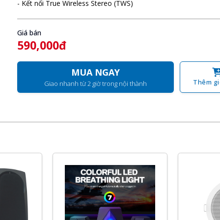
- Kết nối True Wireless Stereo (TWS)
Giá bán
590,000đ
MUA NGAY
Thêm gi
Giao nhanh từ 2 giờ trong nội thành