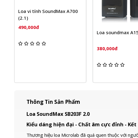
00
Loa soundmax A150 2.0
LOA 2.1 T-WOLF
7 màu Pro
380,000đ
360,000đ
Thông Tin Sản Phẩm
Loa SoundMax SB203F 2.0
Kiểu dáng hiện đại - Chất âm cực đỉnh - Kế
Thương hiệu loa Microlab đã quá quen thuộc với ngườ