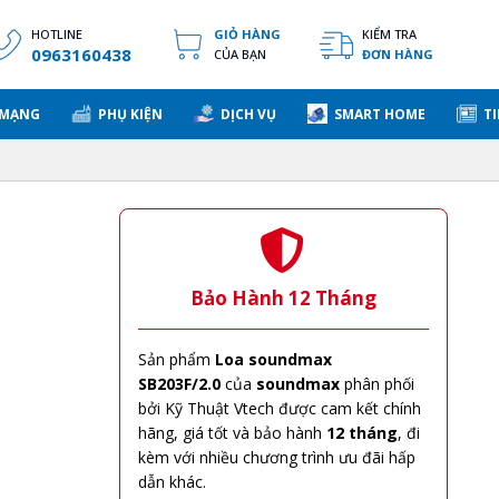
HOTLINE
GIỎ HÀNG
KIỂM TRA
0963160438
CỦA BẠN
ĐƠN HÀNG
 MẠNG
PHỤ KIỆN
DỊCH VỤ
SMART HOME
TI
Bảo Hành 12 Tháng
Sản phẩm
Loa soundmax
SB203F/2.0
của
soundmax
phân phối
bởi Kỹ Thuật Vtech được cam kết chính
hãng, giá tốt và bảo hành
12 tháng
, đi
kèm với nhiều chương trình ưu đãi hấp
dẫn khác.