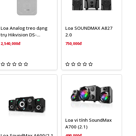
Loa Analog treo dạng
Loa SOUNDMAX A827
trụ Hikvision DS-
2.0
QAE0420G1-V
2,540,000đ
750,000đ
Loa vi tính SoundMax
A700 (2.1)
Loa SoundMax A600/2.1
490,000đ