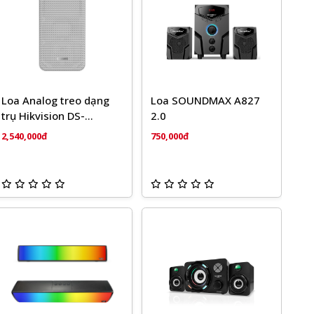
Loa Analog treo dạng
Loa SOUNDMAX A827
trụ Hikvision DS-
2.0
QAE0420G1-V
2,540,000đ
750,000đ