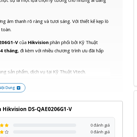
thực sự là một lựa chọn lý tưởng cho những ai đang
 âm thanh rõ ràng và tươi sáng. Với thiết kế kẹp lò
 toàn.
0206G1-V
của
Hikvision
phân phối bởi Kỹ Thuật
4 tháng
, đi kèm với nhiều chương trình ưu đãi hấp
ng sản phẩm, dịch vụ tại Kỹ Thuật Vtech.
Nội Dung
n Hikvision DS-QAE0206G1-V
0 đánh giá
0 đánh giá