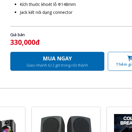
Kích thước khoét lỗ Φ148mm
Jack kết nối dạng connector
Giá bán
330,000đ
MUA NGAY
Thêm gi
Giao nhanh từ 2 giờ trong nội thành