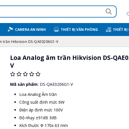
CAMERA AN NINH
THIẾT BỊ VĂN PHÒNG
THIẾT BỊ
m trần Hikvision DS-QAE0206G1-V
Loa Analog âm trần Hikvision DS-QAE0
V
Mã sản phẩm:
DS-QAE0206G1-V
Loa Analog Âm trần
Công suất định mức 6W
Điện áp định mức 100V
Độ nhạy ±91dB 3dB
Kích thước Φ 170x 63 mm