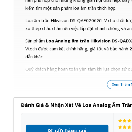
nên phù hợp cho những không gian nội thất hẹp. Đây 
kiếm tìm một sản phẩm loa âm trần thích hợp.
Loa âm trần Hikvision DS-QAE0206G1-V cho chất lượng
xo thép chắc chắn nên việc lắp đặt nhanh chóng và an
Sản phẩm
Loa Analog âm trần Hikvision DS-QAE
Vtech được cam kết chính hãng, giá tốt và bảo hành
2
dẫn khác.
Quý khách hàng hoàn toàn yên tâm khi lựa chọn sử dụ
Xem Thêm 
Đánh Giá & Nhận Xét Về Loa Analog Âm Trầ
GỬI ĐÁNH GIÁ