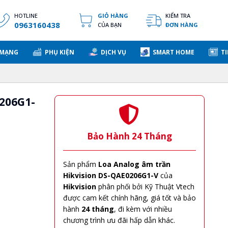
HOTLINE
GIỎ HÀNG
KIỂM TRA
0963160438
CỦA BẠN
ĐƠN HÀNG
 MẠNG
PHỤ KIỆN
DỊCH VỤ
SMART HOME
TI
206G1-
Bảo Hành 24 Tháng
Sản phẩm
Loa Analog âm trần
Hikvision DS-QAE0206G1-V
của
Hikvision
phân phối bởi Kỹ Thuật Vtech
được cam kết chính hãng, giá tốt và bảo
hành
24 tháng
, đi kèm với nhiều
chương trình ưu đãi hấp dẫn khác.