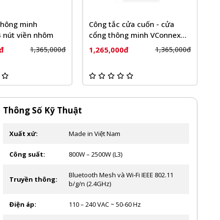
cửa cuốn - cửa
Bộ điều khiển cửa cổng
C
ng minh VConnex
thông minh VConnex
V
n trắng
0đ
1,210,000đ
1
1,365,000đ
1,310,000đ
Thông Số Kỹ Thuật
Xuất xứ:
Made in Việt Nam
Công suất:
800W – 2500W (L3)
Bluetooth Mesh và Wi-Fi IEEE 802.11
Truyền thông:
b/g/n (2.4GHz)
Điện áp:
110 – 240 VAC ~ 50-60 Hz