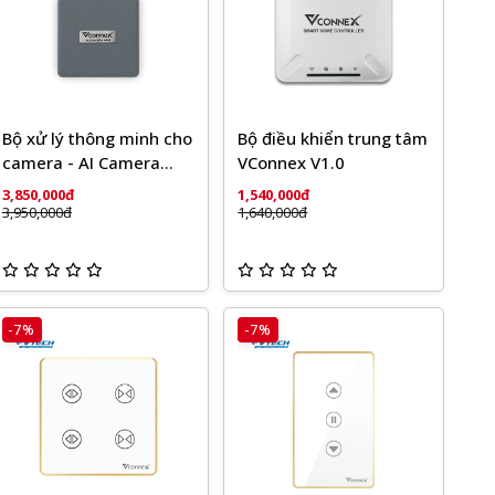
Bộ xử lý thông minh cho
Bộ điều khiển trung tâm
camera - AI Camera
VConnex V1.0
Hub
3,850,000đ
1,540,000đ
3,950,000đ
1,640,000đ
-7%
-7%