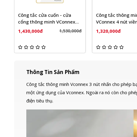
Công tắc thông minh
Công tắc rèm thô
VConnex 4 nút viền nhôm
VConnex đơn viền
1,320,000đ
1,320,000đ
00đ
1,420,000đ
Thông Tin Sản Phẩm
Công tắc thông minh Vconnex 3 nút nhấn cho phép bạn
một ứng dụng của Vconnex. Ngoài ra nó còn cho phép
điện tiêu thụ.