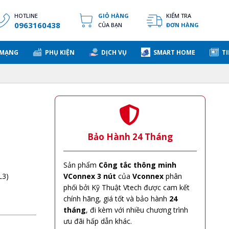
HOTLINE
GIỎ HÀNG
KIỂM TRA
0963160438
CỦA BẠN
ĐƠN HÀNG
 MẠNG
PHỤ KIỆN
DỊCH VỤ
SMART HOME
TI
Bảo Hành 24 Tháng
Sản phẩm
Công tắc thông minh
L3)
VConnex 3 nút
của
Vconnex
phân
phối bởi Kỹ Thuật Vtech được cam kết
chính hãng, giá tốt và bảo hành
24
tháng
, đi kèm với nhiều chương trình
ưu đãi hấp dẫn khác.