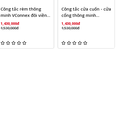
Công tắc rèm thông
Công tắc cửa cuốn - cửa
minh VConnex đôi viền
cổng thông minh
nhôm
VConnex viền nhôm
1,430,000đ
1,430,000đ
1,530,000đ
1,530,000đ