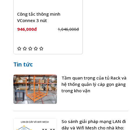
Công tắc thông minh
VConnex 3 nút
946,000đ
1,046,000đ
Tích hợp với hệ sinh thái nhà thông minh: Công tắc thô
khác trong hệ thống nhà thông minh, như hệ thống an
Tiết kiệm năng lượng: Bằng cách tự động hóa và giám 
kiệm năng lượng và giảm chi phí điện.
Tin tức
Dễ dàng cài đặt và sử dụng: Hầu hết các công tắc th
Tầm quan trọng của tủ Rack và
mà không cần phải thay đổi hệ thống dây điện phức tạ
hệ thống quản lý cáp gọn gàng
thoại và kết nối với Wi-Fi.
trong kho vận
Điều khiển bằng giọng nói: Thiết bị này của Vconnex 
Assistant, Amazon Alexa. Đôi khi bạn không cần phải 
So sánh giải pháp mạng LAN đi
dây và Wifi Mesh cho nhà kho: