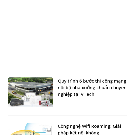
ng minh có thể kết nối và tương tác với các thiết bị
 ninh, cảm biến chuyển động, hoặc camera.
sát việc sử dụng điện, công tắc thông minh giúp tiết
ông minh có thể thay thế cho công tắc thông thường
Quy trình 6 bước thi công mạng
p. Người dùng chỉ cần cài đặt ứng dụng trên điện
nội bộ nhà xưởng chuẩn chuyên
nghiệp tại VTech
được tích hợp việc điều khiển từ xa thông qua Google
mở App mà vẫn có thể điểu khiển nó.
Công nghệ Wifi Roaming: Giải
pháp kết nối không