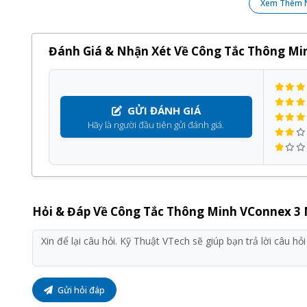
Xem Thêm 
Đánh Giá & Nhận Xét Về Công Tắc Thông Mi
GỬI ĐÁNH GIÁ
Hãy là người đầu tiên gửi đánh giá.
Hỏi & Đáp Về Công Tắc Thông Minh VConnex 3
Các tính năng của công tắc thông minh Vc
Gửi hỏi đáp