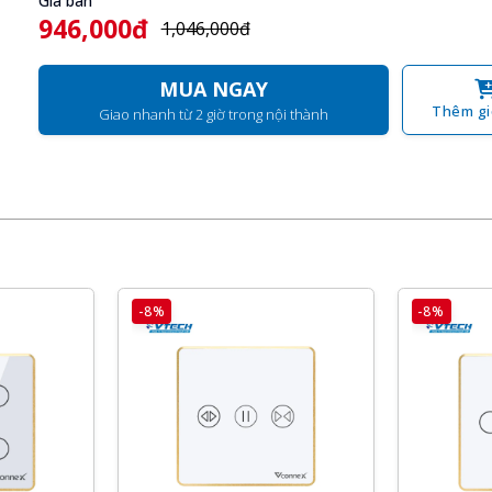
Giá bán
946,000đ
1,046,000đ
MUA NGAY
Thêm gi
Giao nhanh từ 2 giờ trong nội thành
-8%
-8%