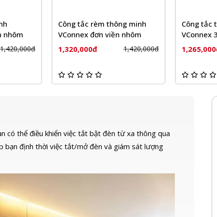
ng minh
Công tắc thông minh
Công tắc 
 nhôm
VConnex 3 nút viền nhôm
cổng thô
không viề
1,265,000đ
1,265,00
1,420,000đ
1,365,000đ
 có thể điều khiển việc tắt bật đèn từ xa thông qua
 bạn định thời việc tắt/mở đèn và giám sát lượng