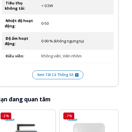
Tiêu thụ
< 0.5W
không tải:
Nhiệt độ hoạt
0-50
động:
Độ ẩm hoạt
0-90 % (không ngưng tụ)
động:
Kiểu viền:
Không viền, Viền nhôm
120x72x36mm (Chữ nhật), 86x86x34mm
Kích thước:
(Vuông)
Xem Tất Cả Thông Số
Màu sắc:
Trắng, Đen
ạn đang quan tâm
Ứng dụng
Vhomenex (iOS, Android)
quản lý:
-3%
-7%