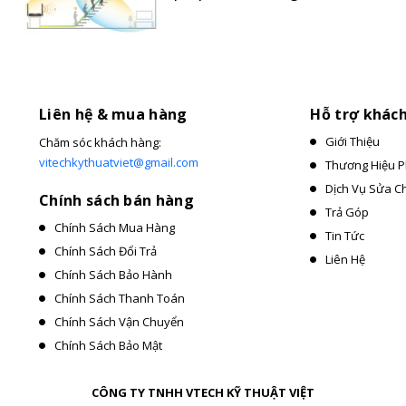
không cần phải mất công di chuyển xa mới có thể tắt
 NGAY
iờ trong nội thành
Liên hệ & mua hàng
Hỗ trợ khác
Giới Thiệu
Chăm sóc khách hàng:
vitechkythuatviet@gmail.com
Thương Hiệu P
lí
Dịch Vụ Sửa C
Chính sách bán hàng
Trả Góp
Chính Sách Mua Hàng
Tin Tức
Chính Sách Đổi Trả
Liên Hệ
Chính Sách Bảo Hành
Chính Sách Thanh Toán
Chính Sách Vận Chuyển
Chính Sách Bảo Mật
CÔNG TY TNHH VTECH KỸ THUẬT VIỆT