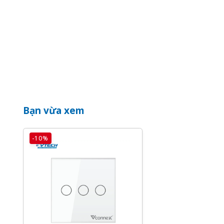
Điều khiển từ xa: Bạn có thể bật/tắt thiết bị từ bất c
kết nối Internet.
Lập lịch tự động: Công tắc thông minh cho phép bạn cài
tự động tắt đèn vào ban đêm hoặc bật máy lạnh trước
Bạn vừa xem
-10%