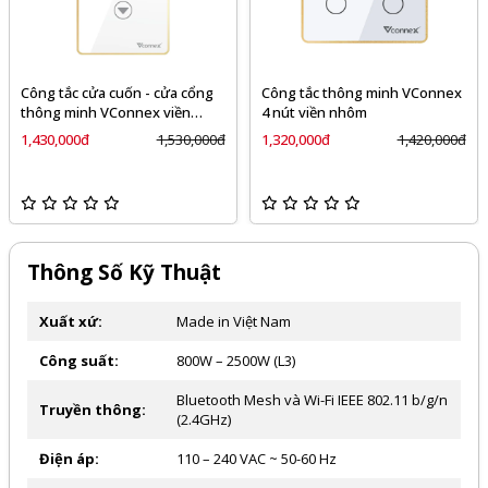
Công tắc cửa cuốn - cửa cổng
Công tắc thông minh VConnex
thông minh VConnex viền
4 nút viền nhôm
nhôm
1,430,000đ
1,530,000đ
1,320,000đ
1,420,000đ
Thông Số Kỹ Thuật
Xuất xứ:
Made in Việt Nam
Công suất:
800W – 2500W (L3)
Bluetooth Mesh và Wi-Fi IEEE 802.11 b/g/n
Truyền thông:
(2.4GHz)
Điện áp:
110 – 240 VAC ~ 50-60 Hz