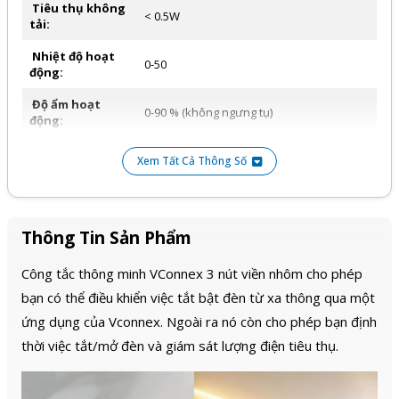
Tiêu thụ không
< 0.5W
tải:
Nhiệt độ hoạt
0-50
động:
Độ ẩm hoạt
0-90 % (không ngưng tụ)
động:
Kiểu viền:
Không viền, Viền nhôm
Xem Tất Cả Thông Số
120x72x36mm (Chữ nhật), 86x86x34mm
Kích thước:
(Vuông)
Màu sắc:
Trắng, Đen
Thông Tin Sản Phẩm
Ứng dụng quản
Công tắc thông minh VConnex 3 nút viền nhôm cho phép
Vhomenex (iOS, Android)
lý:
bạn có thể điều khiển việc tắt bật đèn từ xa thông qua một
ứng dụng của Vconnex. Ngoài ra nó còn cho phép bạn định
thời việc tắt/mở đèn và giám sát lượng điện tiêu thụ.