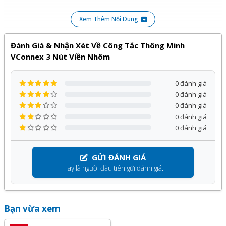
Xem Thêm Nội Dung
Đánh Giá & Nhận Xét Về Công Tắc Thông Minh
VConnex 3 Nút Viền Nhôm
Các tính năng của công tắc thông minh
0 đánh giá
0 đánh giá
Vconnex
0 đánh giá
Điều khiển từ xa: Bạn có thể bật/tắt thiết bị từ bất cứ đâu
0 đánh giá
chỉ với một ứng dụng trên điện thoại, miễn là có kết nối
0 đánh giá
Internet.
GỬI ĐÁNH GIÁ
Lập lịch tự động: Công tắc thông minh cho phép bạn cài
Hãy là người đầu tiên gửi đánh giá.
đặt lịch trình hoạt động cho các thiết bị, ví dụ như tự động
tắt đèn vào ban đêm hoặc bật máy lạnh trước khi bạn về
nhà.
Bạn vừa xem