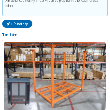
Amazon Alexa. Đôi khi bạn không cần phải mở App mà vẫn
có thể điểu khiển nó.
Gửi hỏi đáp
Với sự tiện lợi của công tắc thông minh Vconnex bạn không
Tin tức
cần phải mất công di chuyển xa mới có thể tắt bật những
bóng đèn của mình.
MUA NGAY
Giao nhanh từ 2 giờ trong nội thành
Công nghệ vượt trội
Chip IoT Dual Core độc quyền tăng gấp đôi vi xử lí
Thời gian phản hồi <0,2s
Tự động cập nhật tính năng mới
Công suất cao lên tới 2500W