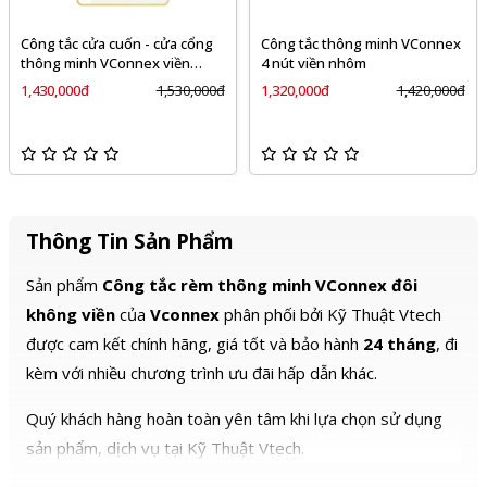
Công tắc cửa cuốn - cửa cổng
Công tắc thông minh VConnex
thông minh VConnex viền
4 nút viền nhôm
nhôm
1,430,000đ
1,530,000đ
1,320,000đ
1,420,000đ
Thông Tin Sản Phẩm
Sản phẩm
Công tắc rèm thông minh VConnex đôi
không viền
của
Vconnex
phân phối bởi Kỹ Thuật Vtech
được cam kết chính hãng, giá tốt và bảo hành
24 tháng
, đi
kèm với nhiều chương trình ưu đãi hấp dẫn khác.
Quý khách hàng hoàn toàn yên tâm khi lựa chọn sử dụng
sản phẩm, dịch vụ tại Kỹ Thuật Vtech.