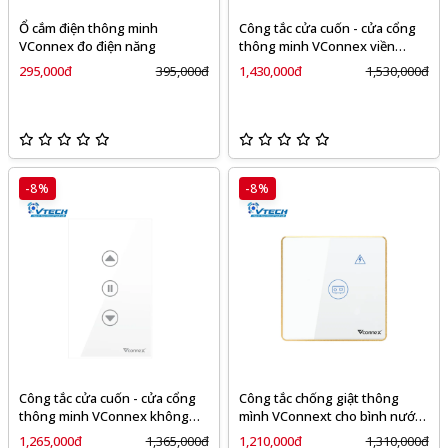
Ổ cắm điện thông minh
Công tắc cửa cuốn - cửa cổng
VConnex đo điện năng
thông minh VConnex viền
nhôm
295,000đ
395,000đ
1,430,000đ
1,530,000đ
-8%
-8%
Công tắc cửa cuốn - cửa cổng
Công tắc chống giật thông
thông minh VConnex không
mình VConnext cho bình nước
viền trắng
nóng viền nhôm
1,265,000đ
1,365,000đ
1,210,000đ
1,310,000đ