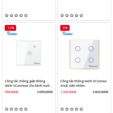
-10%
-8%
Công tắc chống giật thông
Công tắc thông minh VConnex
mình VConnext cho bình nước
4 nút viền nhôm
nóng không viền
990,000đ
1,090,000đ
1,320,000đ
1,420,000đ