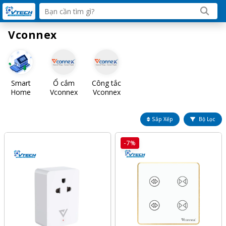
Vconnex
Smart
Ổ cắm
Công tắc
Home
Vconnex
Vconnex
Sắp Xếp
Bộ Lọc
-7%