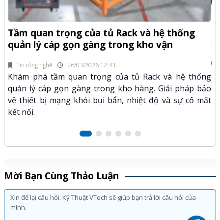
-Z
Q
Tầm quan trọng của tủ Rack và hệ thống
x
quản lý cáp gọn gàng trong kho vận
fi
Tin công nghệ
26/03/2026 12:43
n.
Kh
Khám phá tầm quan trọng của tủ Rack và hệ thống
mã
xư
quản lý cáp gọn gàng trong kho hàng. Giải pháp bảo
hảo
kỹ
vệ thiết bị mạng khỏi bụi bẩn, nhiệt độ và sự cố mất
kết nối.
Mời Bạn Cùng Thảo Luận