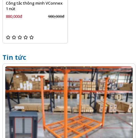
Công tắc thông minh VConnex
1 nút
880,000đ
980,000đ
Tin tức