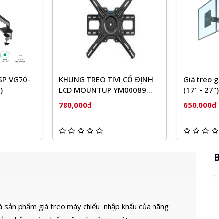
SP VG70-
KHUNG TREO TIVI CỐ ĐỊNH
Giá treo 
)
LCD MOUNTUP YM00089
(17" - 27")
(43-75'')
780,000đ
650,000đ
B
là sản phẩm giá treo máy chiếu nhập khẩu của hãng