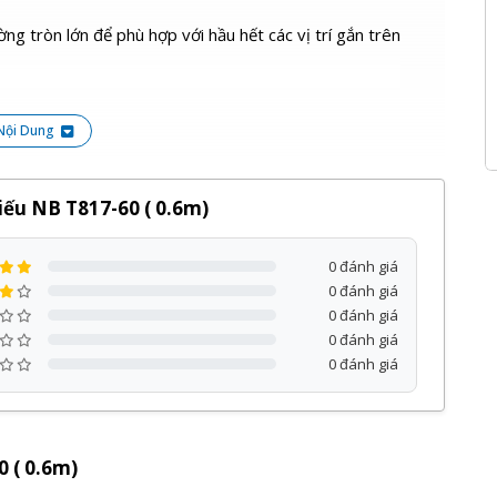
g tròn lớn để phù hợp với hầu hết các vị trí gắn trên
ho phép người sử dụng có thể chiếu theo hướng
Nội Dung
hết các máy chiếu hiện có.
ống quản lý tích hợp cabale
ếu NB T817-60 ( 0.6m)
s với thiết bị điều chỉnh độ cao có sẵn
0 đánh giá
0 đánh giá
0 đánh giá
0 đánh giá
0 đánh giá
 ( 0.6m)
North Bayou
phân phối bởi Kỹ Thuật Vtech được