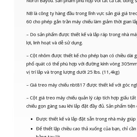
North Bayou. Sản phẩm phù hợp với tất cả các dòng s
NB là công ty hàng đầu trong lĩnh vực sản giá giá tr
60 cho phép gắn trần máy chiếu làm giảm thời gian lắ
– Do sản phẩm được thiết kế và lắp ráp trong nhà má
lợi, linh hoạt và dễ sử dụng.
– Cột nhôm được thiết kế cho phép bạn có chiều dài
phổ quát có thể phù hợp với đường kính vòng 305mm c
vị trí lắp và trọng lượng dưới 25 lbs. (11,4kg)
– Giá treo máy chiếu nbt817 được thiết kế với góc ng
– Cột giá treo máy chiếu quản lý cáp tích hợp giấu t
chiếu gọn gàng sau khi lắp đặt đầy đủ. Sản phẩm tiện
Được thiết kế và lắp đặt sẵn trong nhà máy giúp l
Để thiết lập chiều cao thả xuống của bạn, chỉ cần
bằng tay lái.