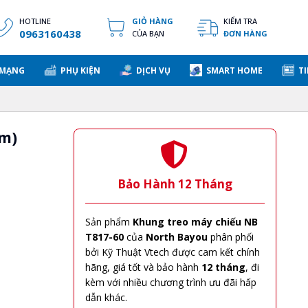
HOTLINE
GIỎ HÀNG
KIỂM TRA
0963160438
CỦA BẠN
ĐƠN HÀNG
 MẠNG
PHỤ KIỆN
DỊCH VỤ
SMART HOME
TI
6m)
Bảo Hành 12 Tháng
Sản phẩm
Khung treo máy chiếu NB
T817-60
của
North Bayou
phân phối
bởi Kỹ Thuật Vtech được cam kết chính
hãng, giá tốt và bảo hành
12 tháng
, đi
kèm với nhiều chương trình ưu đãi hấp
dẫn khác.