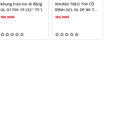
Khung treo tivi di động
KHUNG TREO TIVI CỐ
GL G1700-1P (32"-75")
ĐỊNH GCL GL DP 80-TG
(55'-85'')
950,000đ
950,000đ