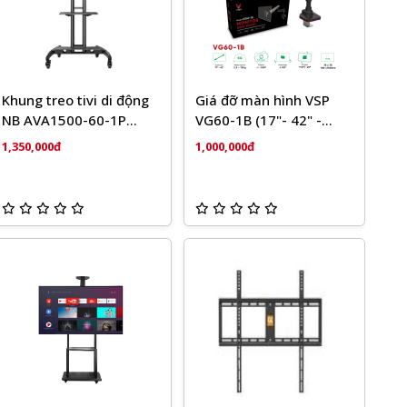
Khung treo tivi di động
Giá đỡ màn hình VSP
NB AVA1500-60-1P
VG60-1B (17"- 42" -
(32'-75')
13KG)
1,350,000đ
1,000,000đ