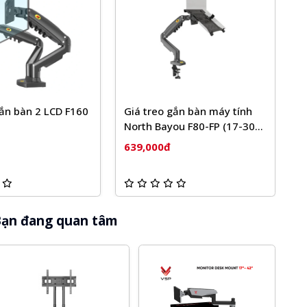
gắn bàn 2 LCD F160
Giá treo gắn bàn máy tính
G
North Bayou F80-FP (17-30
B
Inch)
639,000đ
6
ạn đang quan tâm