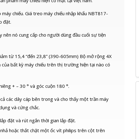
ản phẩm máy chiếu hiện có mặt tại việt nam.
eo máy chiếu. Giá treo máy chiếu nhập khẩu NBT817-
p đặt.
y nên nó cung cấp cho người dùng đầu cuối sự tiện
 giảm từ 15,4 “đến 23,8” (390-605mm) Bộ mở rộng 4X
ủa bất kỳ máy chiếu trên thị trường hiện tại nào có
hiêng + – 30 ° và góc cuộn 180 °.
ất cả các dây cáp bên trong và cho thấy một trần máy
 dụng và cứng chắc.
ắp đặt và rút ngắn thời gian lắp đặt.
 nhả hoặc thắt chặt một ốc vít philips trên cột trên