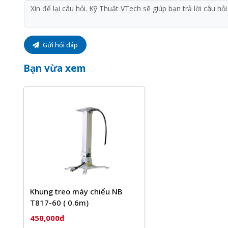
cam kết chính hãng, giá tốt và bảo hành
12 tháng
, đ
Quý khách hàng hoàn toàn yên tâm khi lựa chọn sử dụ
Gửi hỏi đáp
Bạn vừa xem
Khung treo máy chiếu NB
T817-60 ( 0.6m)
450,000đ