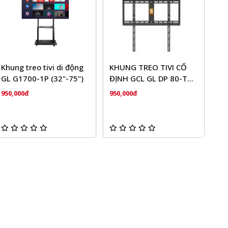
Khung treo tivi di động
KHUNG TREO TIVI CỐ
GL G1700-1P (32"-75")
ĐỊNH GCL GL DP 80-TG
(55'-85'')
950,000đ
950,000đ