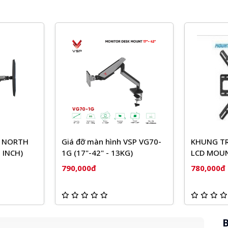
h NORTH
Giá đỡ màn hình VSP VG70-
KHUNG TR
 INCH)
1G (17"-42" - 13KG)
LCD MOU
(43-75'')
790,000đ
780,000đ
B