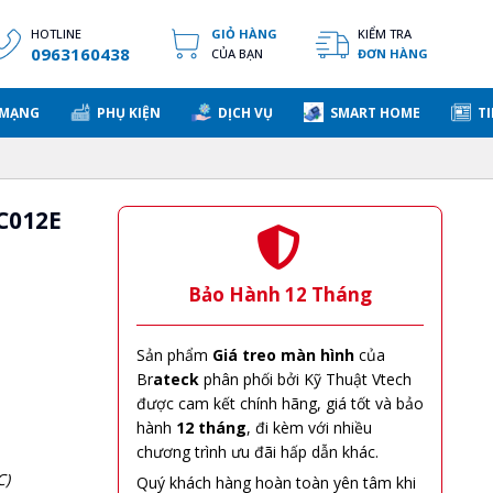
HOTLINE
GIỎ HÀNG
KIỂM TRA
0963160438
CỦA BẠN
ĐƠN HÀNG
 MẠNG
PHỤ KIỆN
DỊCH VỤ
SMART HOME
TI
C012E
Bảo Hành 12 Tháng
Sản phẩm
Giá treo màn hình
của
Br
ateck
phân phối bởi Kỹ Thuật Vtech
được cam kết chính hãng, giá tốt và bảo
hành
12 tháng
, đi kèm với nhiều
chương trình ưu đãi hấp dẫn khác.
C)
Quý khách hàng hoàn toàn yên tâm khi