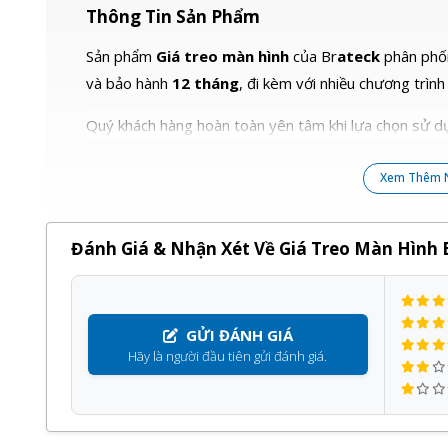
Thông Tin Sản Phẩm
Sản phẩm
Giá treo màn hình
của Br
ateck
phân phối
và bảo hành
12 tháng
, đi kèm với nhiều chương trình
Quý khách hàng hoàn toàn yên tâm khi lựa chọn sử dụ
Xem Thêm 
Đánh Giá & Nhận Xét Về Giá Treo Màn Hình 
GỬI ĐÁNH GIÁ
Hãy là người đầu tiên gửi đánh giá.