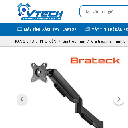
MÁY TÍNH XÁCH TAY - LAPTOP
MÁY TÍNH ĐỂ BÀN PC
TRANG CHỦ
PHỤ KIỆN
Giá treo màn
Giá treo màn hình Br