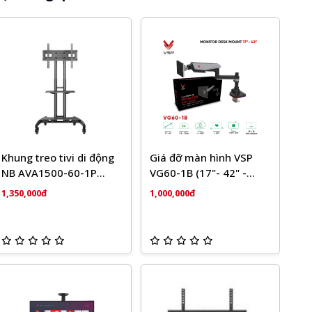
Khung treo tivi di động
Giá đỡ màn hình VSP
NB AVA1500-60-1P
VG60-1B (17"- 42" -
(32'-75')
13KG)
1,350,000đ
1,000,000đ