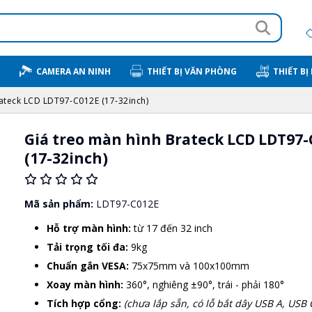
CAMERA AN NINH
THIẾT BỊ VĂN PHÒNG
THIẾT BỊ
ateck LCD LDT97-C012E (17-32inch)
Giá treo màn hình Brateck LCD LDT97-
(17-32inch)
Mã sản phẩm:
LDT97-C012E
Hỗ trợ màn hình:
từ 17 đến 32 inch
Tải trọng tối đa:
9kg
Chuẩn gắn VESA:
75x75mm và 100x100mm
Xoay màn hình:
360°, nghiêng ±90°, trái - phải 180°
Tích hợp cổng:
(chưa lắp sẵn, có lỗ bắt dây USB A, USB 