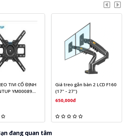
EO TIVI CỐ ĐỊNH
Giá treo gắn bàn 2 LCD F160
G
NTUP YM00089
(17" - 27")
N
I
650,000đ
6
ạn đang quan tâm