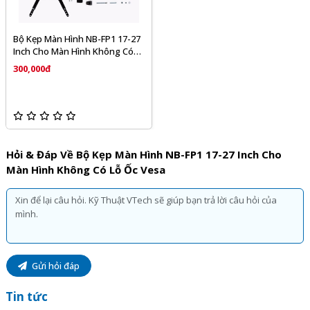
Sản phẩm
Bộ Kẹp Màn Hình NB-FP1 17-27 Inch Cho
Bộ Kẹp Màn Hình NB-FP1 17-27
Màn Hình Không Có Lỗ Ốc Vesa
của
Thương hiệu khác
Inch Cho Màn Hình Không Có
phân phối bởi Kỹ Thuật Vtech được cam kết chính hãng, giá
Lỗ Ốc Vesa
300,000đ
tốt và bảo hành
12 tháng
, đi kèm với nhiều chương trình
ưu đãi hấp dẫn khác.
Quý khách hàng hoàn toàn yên tâm khi lựa chọn sử dụng
sản phẩm, dịch vụ tại Kỹ Thuật Vtech.
Hỏi & Đáp Về Bộ Kẹp Màn Hình NB-FP1 17-27 Inch Cho
Màn Hình Không Có Lỗ Ốc Vesa
Gửi hỏi đáp
Tin tức