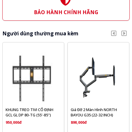
BẢO HÀNH CHÍNH HÃNG
Người dùng thường mua kèm
O TIVI CỐ ĐỊNH
Giá Đỡ 2 Màn Hình NORTH
Giá đỡ màn 
0-TG (55'-85'')
BAYOU G35 (22-32 INCH)
(17"-42" - 1
890,000đ
790,000đ