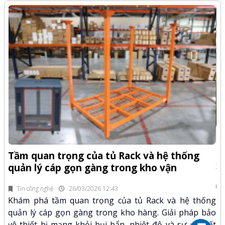
-Z
Q
Tầm quan trọng của tủ Rack và hệ thống
x
quản lý cáp gọn gàng trong kho vận
fi
Tin công nghệ
26/03/2026 12:43
n.
Kh
Khám phá tầm quan trọng của tủ Rack và hệ thống
mã
xư
quản lý cáp gọn gàng trong kho hàng. Giải pháp bảo
hảo
kỹ
vệ thiết bị mạng khỏi bụi bẩn, nhiệt độ và sự cố mất