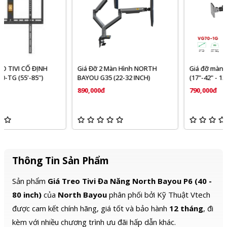
Giá Đỡ 2 Màn Hình NORTH
Giá đỡ màn hình VSP VG70-1G
BAYOU G35 (22-32 INCH)
(17"-42" - 13KG)
890,000đ
790,000đ
Thông Tin Sản Phẩm
Sản phẩm
Giá Treo Tivi Đa Năng North Bayou P6 (40 -
80 inch)
của
North Bayou
phân phối bởi Kỹ Thuật Vtech
được cam kết chính hãng, giá tốt và bảo hành
12 tháng
, đi
kèm với nhiều chương trình ưu đãi hấp dẫn khác.