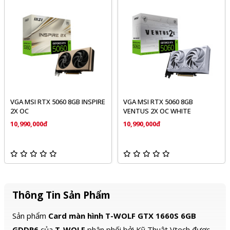
VGA MSI RTX 5060 8GB INSPIRE
VGA MSI RTX 5060 8GB
2X OC
VENTUS 2X OC WHITE
MI-
10,990,000đ
10,990,000đ
Thông Tin Sản Phẩm
Sản phẩm
Card màn hình T-WOLF GTX 1660S 6GB
GDDR6
của
T-WOLF
phân phối bởi Kỹ Thuật Vtech được