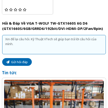
Hỏi & Đáp Về VGA T-WOLF TW-GTX1660S 6G D6
(GTX1660S/6GB/GRRD6/192bit/DVI-HDMI-DP/2Fan/8pin)
Gửi hỏi đáp
Tin tức