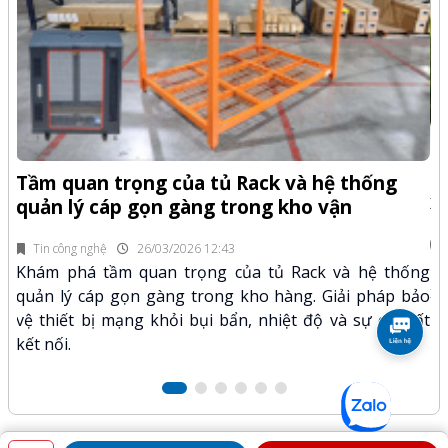
-Z
Q
Tầm quan trọng của tủ Rack và hệ thống
x
quản lý cáp gọn gàng trong kho vận
fi
Tin công nghệ
26/03/2026 12:43
n.
Kh
Khám phá tầm quan trọng của tủ Rack và hệ thống
mã
xư
quản lý cáp gọn gàng trong kho hàng. Giải pháp bảo
hảo
kỹ
vệ thiết bị mạng khỏi bụi bẩn, nhiệt độ và sự cố mất
kết nối.