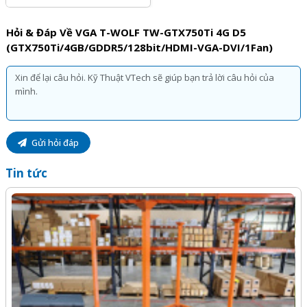
Hỏi & Đáp Về VGA T-WOLF TW-GTX750Ti 4G D5
(GTX750Ti/4GB/GDDR5/128bit/HDMI-VGA-DVI/1Fan)
Gửi hỏi đáp
Tin tức