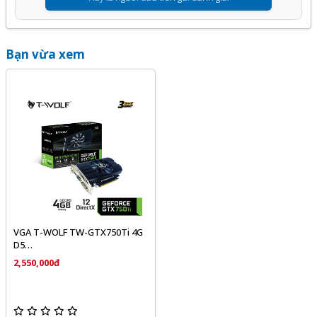
Bạn vừa xem
VGA T-WOLF TW-GTX750Ti 4G
D5
(GTX750Ti/4GB/GDDR5/128bit/HDMI-
2,550,000đ
VGA-DVI/1Fan)