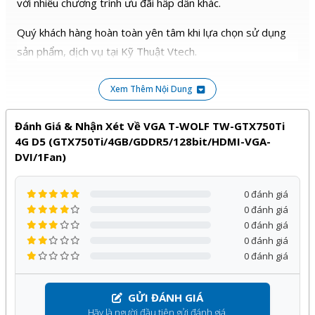
với nhiều chương trình ưu đãi hấp dẫn khác.
Quý khách hàng hoàn toàn yên tâm khi lựa chọn sử dụng
sản phẩm, dịch vụ tại Kỹ Thuật Vtech.
Xem Thêm Nội Dung
Đánh Giá & Nhận Xét Về VGA T-WOLF TW-GTX750Ti
4G D5 (GTX750Ti/4GB/GDDR5/128bit/HDMI-VGA-
DVI/1Fan)
0 đánh giá
0 đánh giá
0 đánh giá
0 đánh giá
0 đánh giá
GỬI ĐÁNH GIÁ
Hãy là người đầu tiên gửi đánh giá.