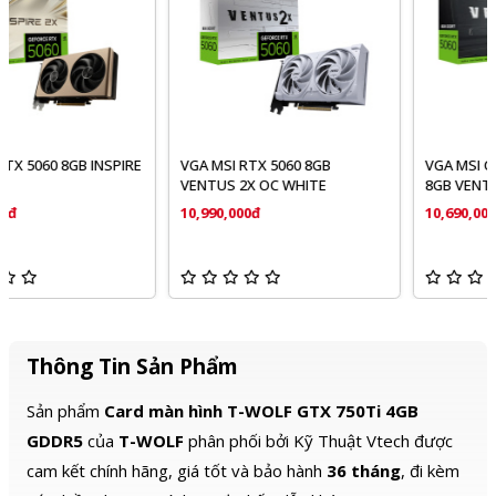
VGA MSI RTX 5060 8GB
VGA MSI GeForce RTX 5060
VENTUS 2X OC WHITE
8GB VENTUS 2X OC
10,990,000đ
10,690,000đ
Thông Tin Sản Phẩm
Sản phẩm
Card màn hình T-WOLF GTX 750Ti 4GB
GDDR5
của
T-WOLF
phân phối bởi Kỹ Thuật Vtech được
cam kết chính hãng, giá tốt và bảo hành
36 tháng
, đi kèm