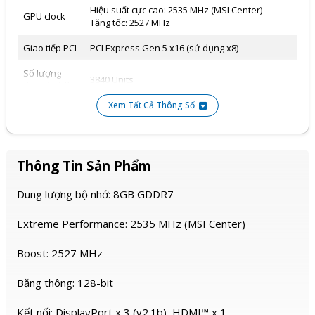
Hiệu suất cực cao: 2535 MHz (MSI Center)
GPU clock
Tăng tốc: 2527 MHz
Giao tiếp PCI
PCI Express Gen 5 x16 (sử dụng x8)
Số lượng
3840 Units
đơn vị xử lí
Xem Tất Cả Thông Số
2 quạt (Quạt TORX 5.0: Cánh quạt được liên kết
Tản nhiệt
bằng vòng cung có tác dụng ổn định và duy trì
luồng khí áp suất cao)
Đầu cấp
Thông Tin Sản Phẩm
8-pin x1
nguồn
Dung lượng bộ nhớ: 8GB GDDR7
Nguồn đề
550 W
xuất
Extreme Performance: 2535 MHz (MSI Center)
Hãng sản
MSI
xuất
Boost: 2527 MHz
Băng thông: 128-bit
Kết nối: DisplayPort x 3 (v2.1b), HDMI™ x 1