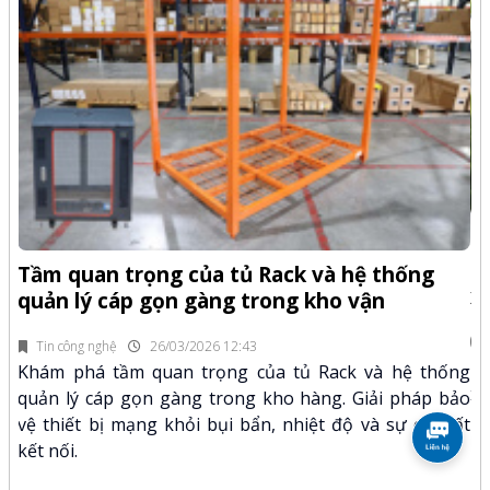
-Z
Q
Tầm quan trọng của tủ Rack và hệ thống
x
quản lý cáp gọn gàng trong kho vận
fi
Tin công nghệ
26/03/2026 12:43
n.
Kh
Khám phá tầm quan trọng của tủ Rack và hệ thống
mã
xư
quản lý cáp gọn gàng trong kho hàng. Giải pháp bảo
hảo
kỹ
vệ thiết bị mạng khỏi bụi bẩn, nhiệt độ và sự cố mất
kết nối.