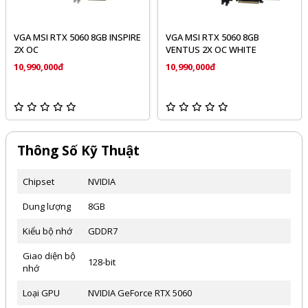
 INSPIRE
VGA MSI RTX 5060 8GB
VGA MSI RTX 5060 8GB
VENTUS 2X OC WHITE
SHADOW 2X OC
10,990,000đ
10,499,000đ
Thông Số Kỹ Thuật
Chipset
NVIDIA
Dung lượng
8GB
Kiểu bộ nhớ
GDDR7
Giao diện bộ
128-bit
nhớ
Loại GPU
NVIDIA GeForce RTX 5060