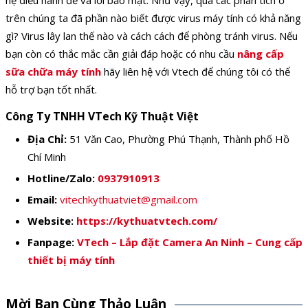
hệ điều hành để vá lỗi bảo mật. Như vậy, qua các phân tích ở
trên chúng ta đã phần nào biết được virus máy tính có khả năng
gì? Virus lây lan thế nào và cách cách để phòng tránh virus. Nếu
bạn còn có thắc mắc cần giải đáp hoặc có nhu cầu
nâng cấp
sữa chữa máy tính
hãy liên hệ với Vtech để chúng tôi có thể
hỗ trợ bạn tốt nhất.
Công Ty TNHH VTech Kỹ Thuật Việt
Địa Chỉ:
51 Văn Cao, Phường Phú Thạnh, Thành phố Hồ
Chí Minh
Hotline/Zalo:
0937910913
Email:
vitechkythuatviet@gmail.com
Website:
https://kythuatvtech.com/
Fanpage:
VTech – Lắp đặt Camera An Ninh – Cung cấp
thiết bị máy tính
Mời Bạn Cùng Thảo Luận