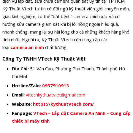
dịch vụ lắp đặt, sửa chữa camera quan sát uy tín tại TP.HCM.
Kỹ Thuật Vtech tự tin có đội ngũ kỹ thuật viên giỏi chuyên môn,
giàu kinh nghiệm, có thể “bắt bệnh” camera chính xác và có
hướng sửa camera giám sát khi bị lỗi hồng ngoại hiệu quả,
nhanh chóng, mang lại sự hài lòng cho cả những khách hàng khó
tính nhất. Ngoài ra, Kỹ Thuật Vtech còn cung cấp các
loại
camera an ninh
chất lượng.
Công Ty TNHH VTech Kỹ Thuật Việt
Địa Chỉ:
51 Văn Cao, Phường Phú Thạnh, Thành phố Hồ
Chí Minh
Hotline/Zalo:
0937910913
Email:
vitechkythuatviet@gmail.com
Website:
https://kythuatvtech.com/
Fanpage:
VTech – Lắp đặt Camera An Ninh – Cung cấp
thiết bị máy tính