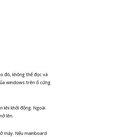
ào đó, không thể đọc và
g của windows trên ổ cứng
n khi khởi động. Ngoài
mở lên.
 mở máy. Nếu mainboard