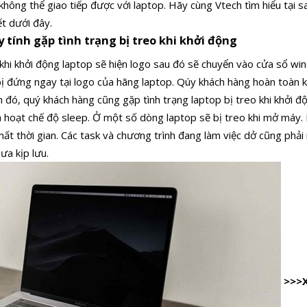
không thể giao tiếp được với laptop. Hãy cùng Vtech tìm hiểu tại s
ết dưới đây.
 tính gặp tình trạng bị treo khi khởi động
 khi khởi động laptop sẽ hiện logo sau đó sẽ chuyển vào cửa sổ wi
bị đứng ngay tại logo của hãng laptop. Qúy khách hàng hoàn toàn k
 đó, quý khách hàng cũng gặp tình trạng laptop bị treo khi khởi độ
ch hoạt chế độ sleep. Ở một số dòng laptop sẽ bị treo khi mở máy.
mất thời gian. Các task và chương trình đang làm việc dở cũng phải
a kịp lưu.
>>>