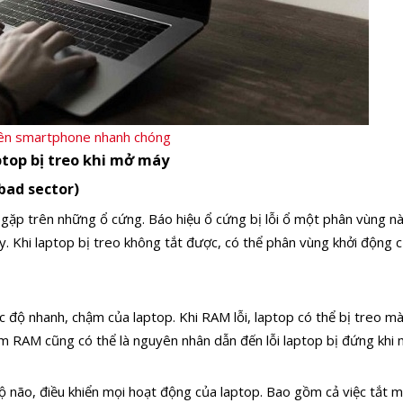
rên smartphone nhanh chóng
top bị treo khi mở máy
(bad sector)
g gặp trên những ổ cứng. Báo hiệu ổ cứng bị lỗi ổ một phân vùng n
này. Khi laptop bị treo không tắt được, có thể phân vùng khởi độn
c độ nhanh, chậm của laptop. Khi RAM lỗi, laptop có thể bị treo mà
ắm RAM cũng có thể là nguyên nhân dẫn đến lỗi laptop bị đứng khi 
bộ não, điều khiển mọi hoạt động của laptop. Bao gồm cả việc tắt