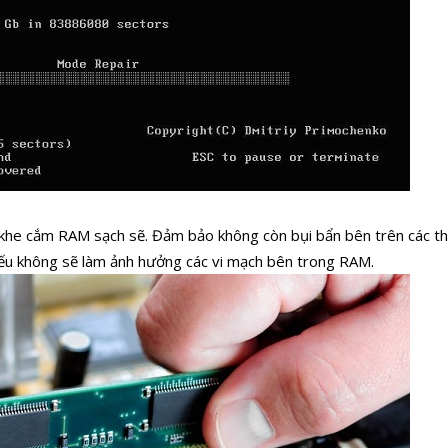
khe cắm RAM sạch sẽ. Đảm bảo không còn bụi bẩn bên trên các th
ếu không sẽ làm ảnh hưởng các vi mạch bên trong RAM.