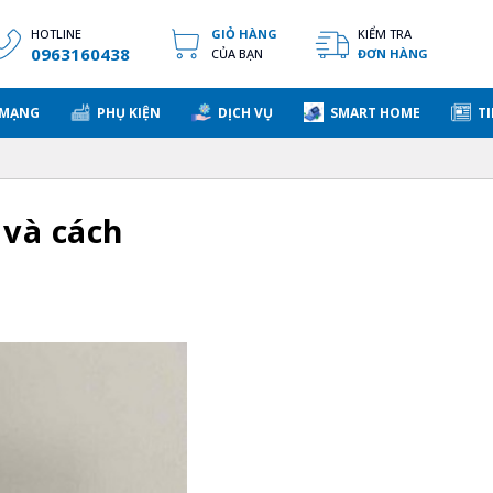
HOTLINE
GIỎ HÀNG
KIỂM TRA
0963160438
CỦA BẠN
ĐƠN HÀNG
 MẠNG
PHỤ KIỆN
DỊCH VỤ
SMART HOME
TI
 và cách