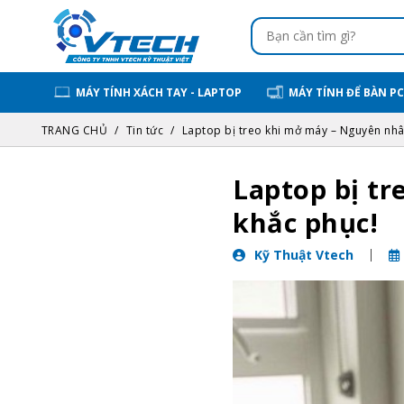
MÁY TÍNH XÁCH TAY - LAPTOP
MÁY TÍNH ĐỂ BÀN PC
TRANG CHỦ
Tin tức
Laptop bị treo khi mở máy – Nguyên nhân
Laptop bị t
khắc phục!
Kỹ Thuật Vtech