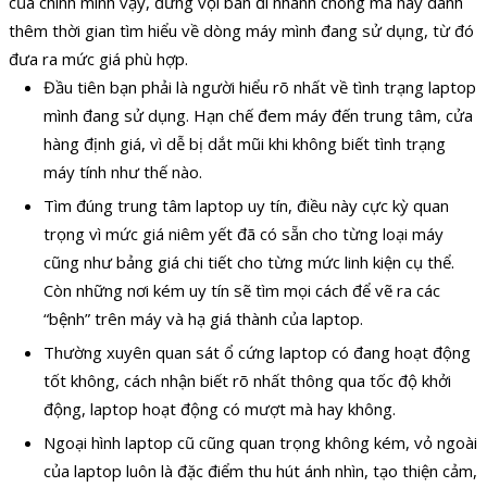
của chính mình vậy, đừng vội bán đi nhanh chóng mà hãy dành
thêm thời gian tìm hiểu về dòng máy mình đang sử dụng, từ đó
đưa ra mức giá phù hợp.
Đầu tiên bạn phải là người hiểu rõ nhất về tình trạng laptop
mình đang sử dụng. Hạn chế đem máy đến trung tâm, cửa
hàng định giá, vì dễ bị dắt mũi khi không biết tình trạng
máy tính như thế nào.
Tìm đúng trung tâm laptop uy tín, điều này cực kỳ quan
trọng vì mức giá niêm yết đã có sẵn cho từng loại máy
cũng như bảng giá chi tiết cho từng mức linh kiện cụ thể.
Còn những nơi kém uy tín sẽ tìm mọi cách để vẽ ra các
“bệnh” trên máy và hạ giá thành của laptop.
Thường xuyên quan sát ổ cứng laptop có đang hoạt động
tốt không, cách nhận biết rõ nhất thông qua tốc độ khởi
động, laptop hoạt động có mượt mà hay không.
Ngoại hình laptop cũ cũng quan trọng không kém, vỏ ngoài
của laptop luôn là đặc điểm thu hút ánh nhìn, tạo thiện cảm,