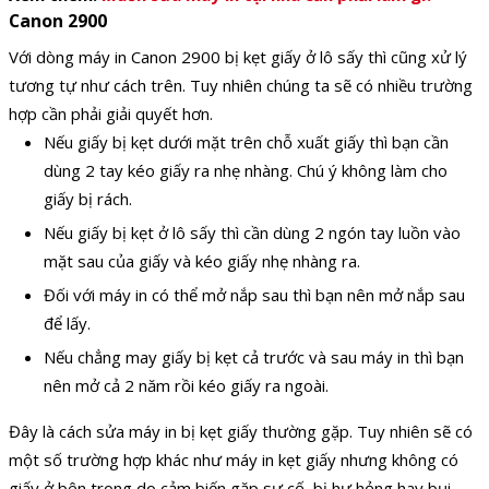
Canon 2900
Với dòng máy in Canon 2900 bị kẹt giấy ở lô sấy thì cũng xử lý
tương tự như cách trên. Tuy nhiên chúng ta sẽ có nhiều trường
hợp cần phải giải quyết hơn.
Nếu giấy bị kẹt dưới mặt trên chỗ xuất giấy thì bạn cần
dùng 2 tay kéo giấy ra nhẹ nhàng. Chú ý không làm cho
giấy bị rách.
Nếu giấy bị kẹt ở lô sấy thì cần dùng 2 ngón tay luồn vào
mặt sau của giấy và kéo giấy nhẹ nhàng ra.
Đối với máy in có thể mở nắp sau thì bạn nên mở nắp sau
để lấy.
Nếu chẳng may giấy bị kẹt cả trước và sau máy in thì bạn
nên mở cả 2 năm rồi kéo giấy ra ngoài.
Đây là cách sửa máy in bị kẹt giấy thường gặp. Tuy nhiên sẽ có
một số trường hợp khác như máy in kẹt giấy nhưng không có
giấy ở bên trong do cảm biến gặp sự cố, bị hư hỏng hay bụi