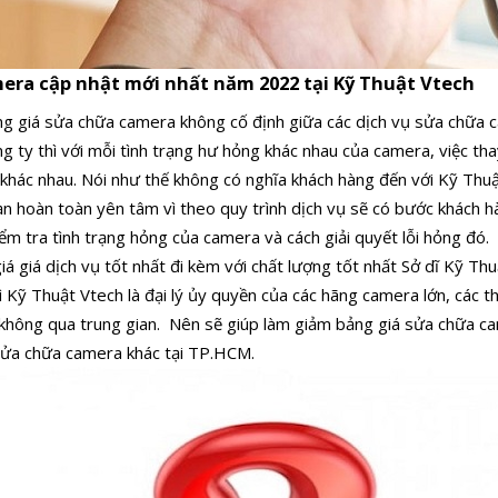
era cập nhật mới nhất năm 2022 tại Kỹ Thuật Vtech
ng giá sửa chữa camera không cố định giữa các dịch vụ sửa chữa 
 ty thì với mỗi tình trạng hư hỏng khác nhau của camera, việc tha
 khác nhau.
Nói như thế không có nghĩa khách hàng đến với Kỹ Thuậ
ạn hoàn toàn yên tâm vì theo quy trình dịch vụ sẽ có bước khách hà
iểm tra tình trạng hỏng của camera và cách giải quyết lỗi hỏng đó.
á giá dịch vụ tốt nhất đi kèm với chất lượng tốt nhất
Sở dĩ Kỹ Thu
Kỹ Thuật Vtech là đại lý ủy quyền của các hãng camera lớn, các thiết
 không qua trung gian.
Nên sẽ giúp làm giảm bảng giá sửa chữa c
ỉ sửa chữa camera khác tại TP.HCM.