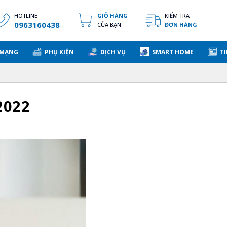
HOTLINE
GIỎ HÀNG
KIỂM TRA
0963160438
CỦA BẠN
ĐƠN HÀNG
 MẠNG
PHỤ KIỆN
DỊCH VỤ
SMART HOME
TI
2022