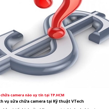
chữa camera nào uy tín tại TP.HCM
h vụ sửa chữa camera tại Kỹ thuật VTech