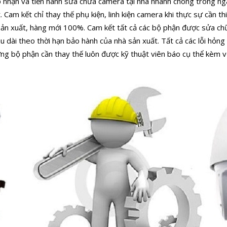
 nhận và tiến hành sửa chữa camera tại nhà nhanh chóng trong ngà
.
Cam kết chỉ thay thế phụ kiện, linh kiện camera khi thực sự cần thi
sản xuất, hàng mới 100%.
Cam kết tất cả các bộ phận được sửa ch
u dài theo thời hạn bảo hành của nhà sản xuất.
Tất cả các lỗi hỏn
ng bộ phận cần thay thế luôn được kỹ thuật viên báo cụ thể kèm vớ