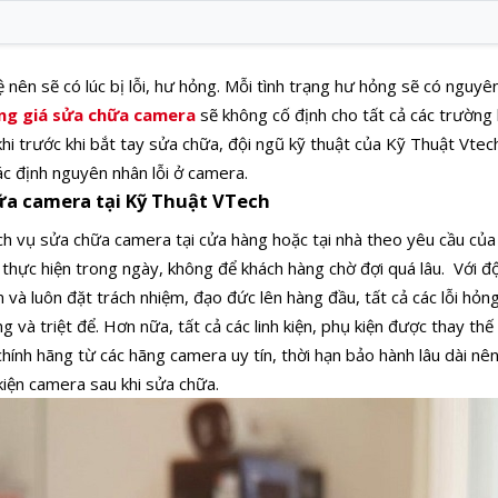
 nên sẽ có lúc bị lỗi, hư hỏng. Mỗi tình trạng hư hỏng sẽ có nguyê
ng giá sửa chữa camera
sẽ không cố định cho tất cả các trường
hi trước khi bắt tay sửa chữa, đội ngũ kỹ thuật của Kỹ Thuật Vtech
xác định nguyên nhân lỗi ở camera.
hữa camera tại Kỹ Thuật VTech
h vụ sửa chữa camera tại cửa hàng hoặc tại nhà theo yêu cầu của 
thực hiện trong ngày, không để khách hàng chờ đợi quá lâu.
Với đ
m và luôn đặt trách nhiệm, đạo đức lên hàng đầu, tất cả các lỗi h
g và triệt để.
Hơn nữa, tất cả các linh kiện, phụ kiện được thay th
 chính hãng từ các hãng camera uy tín, thời hạn bảo hành lâu dài n
kiện camera sau khi sửa chữa.