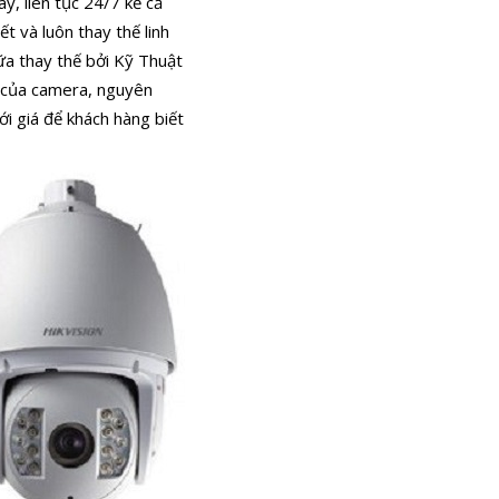
y, liên tục 24/7 kể cả
ết và luôn thay thế linh
ữa thay thế bởi Kỹ Thuật
g của camera, nguyên
i giá để khách hàng biết