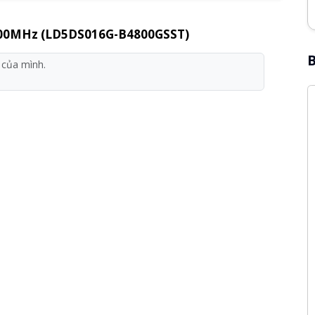
800MHz (LD5DS016G-B4800GSST)
B