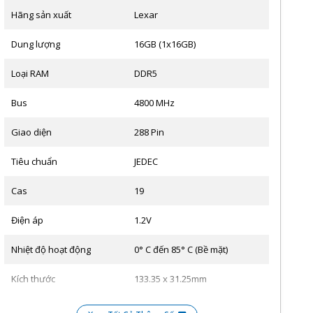
Hãng sản xuất
Lexar
Dung lượng
16GB (1x16GB)
Loại RAM
DDR5
Bus
4800 MHz
Giao diện
288 Pin
Tiêu chuẩn
JEDEC
Cas
19
Điện áp
1.2V
Nhiệt độ hoạt động
0° C đến 85° C (Bề mặt)
Kích thước
133.35 x 31.25mm
Tản nhiệt
Không