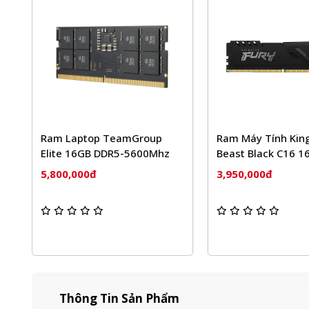
Group
Ram Máy Tính Kingston Fury
RAM PC Co
5600Mhz
Beast Black C16 16GB
LPX 16GB 
3200MHz DDR4
3200MHz 
3,950,000đ
3,800,000
KF432C16BB/16
Thông Tin Sản Phẩm