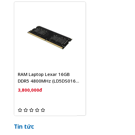
RAM Laptop Lexar 16GB
DDR5 4800MHz (LD5DS016G-
B4800GSST)
3,800,000đ
Tin tức