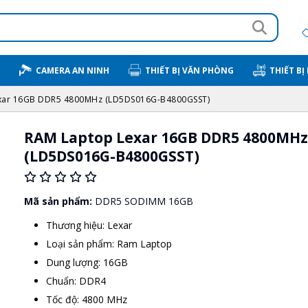
CAMERA AN NINH
THIẾT BỊ VĂN PHÒNG
THIẾT BỊ
xar 16GB DDR5 4800MHz (LD5DS016G-B4800GSST)
RAM Laptop Lexar 16GB DDR5 4800MHz
(LD5DS016G-B4800GSST)
Mã sản phẩm:
DDR5 SODIMM 16GB
Thương hiệu: Lexar
Loại sản phẩm: Ram Laptop
Dung lượng: 16GB
Chuẩn: DDR4
Tốc độ: 4800 MHz