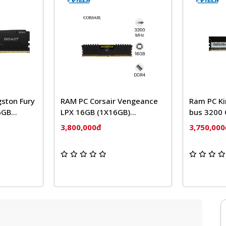
rsair Vengeance
Ram PC Kingmax 16GB DDR4
R
(1X16GB)
bus 3200 Chính Hãng
D
DDR4 C16
B
đ
3,750,000đ
3