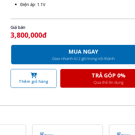
Điện áp: 1.1V
Giá bán
3,800,000đ
MUA NGAY
Giao nhanh từ 2 giờ trong nội thành
TRẢ GÓP 0%
Thêm giỏ hàng
Qua thẻ tín dụng