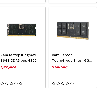
Ram laptop Kingmax
Ram Laptop
16GB DDR5 bus 4800
TeamGroup Elite 16GB
DDR5-5600Mhz
5,950,000đ
5,800,000đ