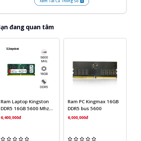
Xem Tất Cả Thông Số
ạn đang quan tâm
Ram Laptop Kingston
Ram PC Kingmax 16GB
DDR5 16GB 5600 Mhz
DDR5 bus 5600
CL46
6,400,000đ
6,000,000đ