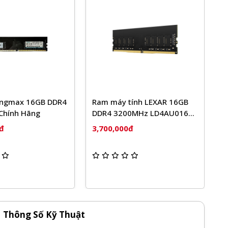
am máy tính LEXAR 16GB
RAM PC VSP DDR4 16GB -
DR4 3200MHz LD4AU016G-
3200MHz
3200GSST
,700,000đ
3,600,000đ
Thông Số Kỹ Thuật