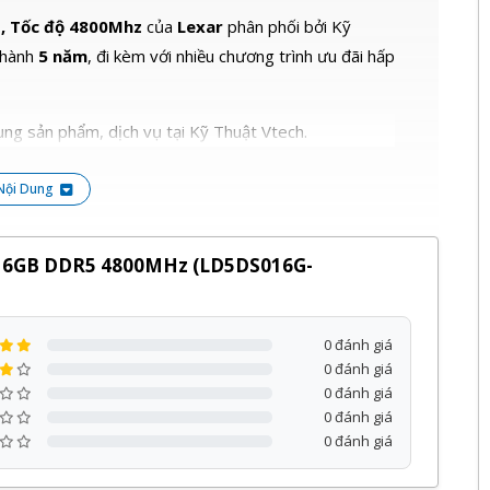
, Tốc độ 4800Mhz
của
Lexar
phân phối bởi Kỹ
 hành
5 năm
, đi kèm với nhiều chương trình ưu đãi hấp
ng sản phẩm, dịch vụ tại Kỹ Thuật Vtech.
Nội Dung
 16GB DDR5 4800MHz (LD5DS016G-
0 đánh giá
0 đánh giá
0 đánh giá
0 đánh giá
0 đánh giá