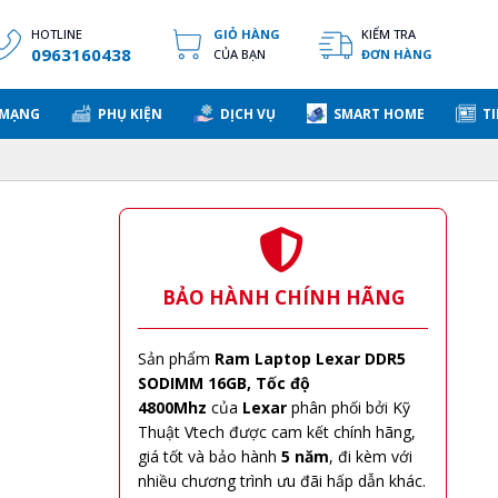
HOTLINE
GIỎ HÀNG
KIỂM TRA
0963160438
CỦA BẠN
ĐƠN HÀNG
 MẠNG
PHỤ KIỆN
DỊCH VỤ
SMART HOME
TI
BẢO HÀNH CHÍNH HÃNG
Sản phẩm
Ram Laptop Lexar DDR5
SODIMM 16GB, Tốc độ
4800Mhz
của
Lexar
phân phối bởi Kỹ
Thuật Vtech được cam kết chính hãng,
giá tốt và bảo hành
5 năm
, đi kèm với
nhiều chương trình ưu đãi hấp dẫn khác.