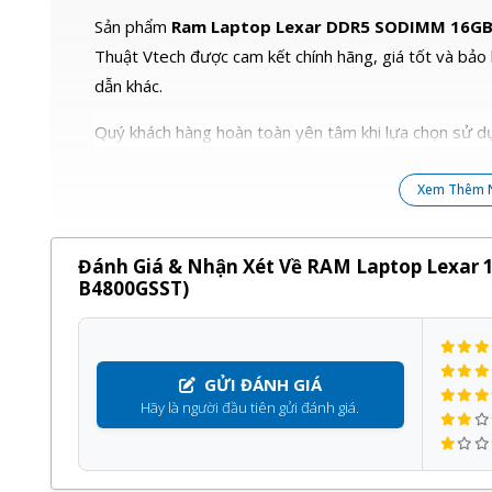
Sản phẩm
Ram Laptop Lexar DDR5 SODIMM 16GB
Thuật Vtech được cam kết chính hãng, giá tốt và bảo
dẫn khác.
Quý khách hàng hoàn toàn yên tâm khi lựa chọn sử dụ
Xem Thêm 
Đánh Giá & Nhận Xét Về RAM Laptop Lexar
B4800GSST)
GỬI ĐÁNH GIÁ
Hãy là người đầu tiên gửi đánh giá.