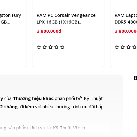
ston Fury
RAM PC Corsair Vengeance
RAM Lapt
6GB
LPX 16GB (1X16GB)
DDR5 480
3200MHz DDR4 C16
(LD5DS01
3,800,000đ
3,800,000
B
áy
của
Thương hiệu khác
phân phối bởi Kỹ Thuật
2 tháng
, đi kèm với nhiều chương trình ưu đãi hấp
ng sản phẩm, dịch vụ tại Kỹ Thuật Vtech.