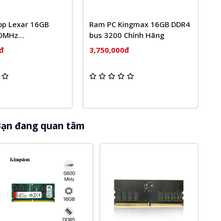
op Lexar 16GB
Ram PC Kingmax 16GB DDR4
R
0MHz
bus 3200 Chính Hãng
D
6G-B4800GSST)
B
đ
3,750,000đ
3
ạn đang quan tâm