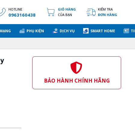
HOTLINE
GIỎ HÀNG
KIỂM TRA
0963160438
CỦA BẠN
ĐƠN HÀNG
 MẠNG
PHỤ KIỆN
DỊCH VỤ
SMART HOME
TI
áy
BẢO HÀNH CHÍNH HÃNG