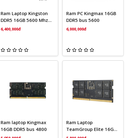
Ram Laptop Kingston
Ram PC Kingmax 16GB
DDR5 16GB 5600 Mhz
DDR5 bus 5600
CL46
6,400,000đ
6,000,000đ
Ram laptop Kingmax
Ram Laptop
16GB DDR5 bus 4800
TeamGroup Elite 16GB
DDR5-5600Mhz