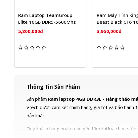
Ram Laptop TeamGroup
Ram Máy Tính King
Elite 16GB DDR5-5600Mhz
Beast Black C16 1
3200MHz DDR4
5,800,000đ
3,950,000đ
KF432C16BB/16
Thông Tin Sản Phẩm
Sản phẩm
Ram laptop 4GB DDR3L - Hàng tháo m
Vtech được cam kết chính hãng, giá tốt và bảo hành
1
dẫn khác.
Quý khách hàng hoàn toàn yên tâm khi lựa chọn sử dụ