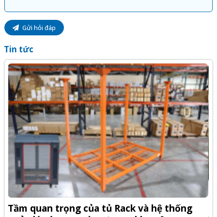
Gửi hỏi đáp
Tin tức
-Z
Q
Tầm quan trọng của tủ Rack và hệ thống