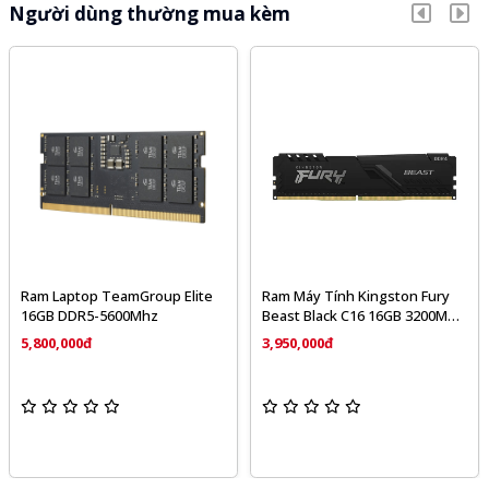
Người dùng thường mua kèm
Ram Laptop TeamGroup Elite
Ram Máy Tính Kingston Fury
16GB DDR5-5600Mhz
Beast Black C16 16GB 3200MHz
DDR4 KF432C16BB/16
5,800,000đ
3,950,000đ