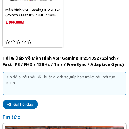
Màn hình VSP Gaming IP2518S2
(25inch / Fast IPS / FHD / 180Hz
/ 1ms / FreeSync / Adaptive-
2,900,000đ
Sync)
Hỏi & Đáp Về Màn Hình VSP Gaming IP2518S2 (25inch /
Fast IPS / FHD / 180Hz / 1ms / FreeSync / Adaptive-Sync)
Gửi hỏi đáp
Tin tức