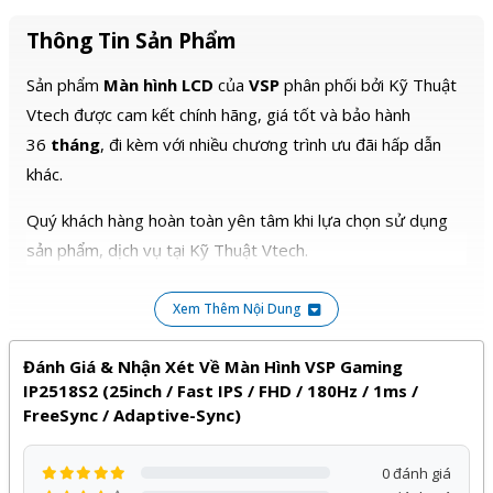
HDMI 1.4 x 2 / DP 1.2 x 1/ Audio out /
Cổng kết nối
Speaker 4Ω/3W x 2
Thông Tin Sản Phẩm
Tỉ lệ khung hình
16:9
Sản phẩm
Màn hình LCD
của
VSP
phân phối bởi Kỹ Thuật
Vtech được cam kết chính hãng, giá tốt và bảo hành
Tần số quét
180Hz
36
tháng
, đi kèm với nhiều chương trình ưu đãi hấp dẫn
Nghiêng về trước -5° ~ Nghiêng về
Góc xoay
khác.
sau 15° / xoay dọc 90°
Đế Treo Màn Hình
75x75
Quý khách hàng hoàn toàn yên tâm khi lựa chọn sử dụng
sản phẩm, dịch vụ tại Kỹ Thuật Vtech.
Độ phân giải
1920x1080px
Kích thước
557 x 499 x 215mm
Xem Thêm Nội Dung
Nguồn cấp AC-DC
100 - 240AC, 50/60Hz / DC 12V/3A
Đánh Giá & Nhận Xét Về Màn Hình VSP Gaming
Cân nặng (Sản
4.8Kg/6.8Kg
IP2518S2 (25inch / Fast IPS / FHD / 180Hz / 1ms /
phẩm/Bao bì+Sản phẩm)
FreeSync / Adaptive-Sync)
1. Color Temp (cold/warm/user)
2. Low Blue Light Control
3. Joystick buttons
0 đánh giá
4. Dynamic Contrast Ratio (DCR)