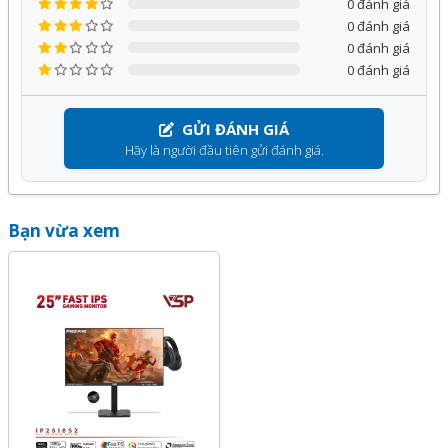
0 đánh giá
5. FreeSync, Adaptive-Sync
Tính năng đặc biệt
0 đánh giá
6. FPS/RTS Gaming mode switch
0 đánh giá
7. Support OD Optional
8. Support HDR Optional
0 đánh giá
9. 1ms (MPRT)
10. Support hand sweep light
GỬI ĐÁNH GIÁ
Bảo hành
3 Năm
Hãy là người đầu tiên gửi đánh giá.
Bạn vừa xem