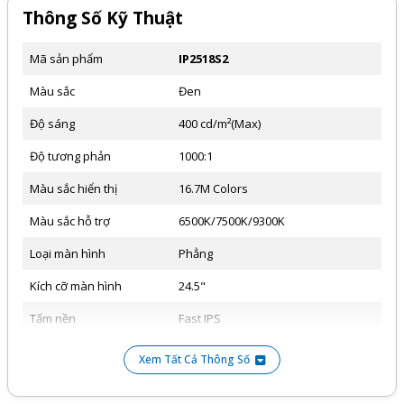
Thông Số Kỹ Thuật
Mã sản phẩm
IP2518S2
Màu sắc
Đen
Độ sáng
400 cd/m²(Max)
Độ tương phản
1000:1
Màu sắc hiển thị
16.7M Colors
Màu sắc hỗ trợ
6500K/7500K/9300K
Loại màn hình
Phẳng
Kích cỡ màn hình
24.5"
Tấm nền
Fast IPS
Góc nhìn
178°/178° (H/V)
Xem Tất Cả Thông Số
Tốc độ phản hồi
1ms (MPRT)