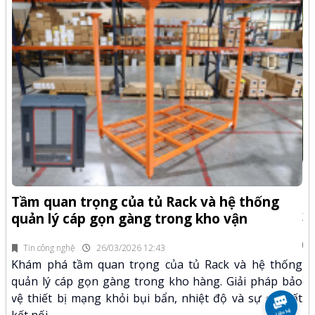
-Z
Q
Tầm quan trọng của tủ Rack và hệ thống
x
quản lý cáp gọn gàng trong kho vận
fi
Tin công nghệ
26/03/2026 12:43
n.
Kh
Khám phá tầm quan trọng của tủ Rack và hệ thống
mã
xư
quản lý cáp gọn gàng trong kho hàng. Giải pháp bảo
hảo
kỹ
vệ thiết bị mạng khỏi bụi bẩn, nhiệt độ và sự cố mất