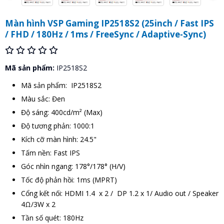
Màn hình VSP Gaming IP2518S2 (25inch / Fast IPS
/ FHD / 180Hz / 1ms / FreeSync / Adaptive-Sync)
Mã sản phẩm:
IP2518S2
Mã sản phẩm: IP2518S2
Màu sắc: Đen
Độ sáng: 400cd/m² (Max)
Độ tương phản: 1000:1
Kích cỡ màn hình: 24.5"
Tấm nền: Fast IPS
Góc nhìn ngang: 178°/178° (H/V)
Tốc độ phản hồi: 1ms (MPRT)
Cổng kết nối: HDMI 1.4 x 2 / DP 1.2 x 1/ Audio out / Speaker
4Ω/3W x 2
Tần số quét: 180Hz