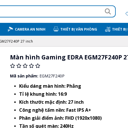
CAMERA AN NINH
THIẾT BỊ VĂN PHÒNG
THIẾT BỊ
GM27F240P 27 inch
Màn hình Gaming EDRA EGM27F240P 27
Mã sản phẩm:
EGM27F240P
Kiểu dáng màn hình: Phẳng
Tỉ lệ khung hình: 16:9
Kích thước mặc định: 27 inch
Công nghệ tấm nền: Fast IPS A+
Phân giải điểm ảnh: FHD (1920x1080)
Tần số quét màn: 240Hz