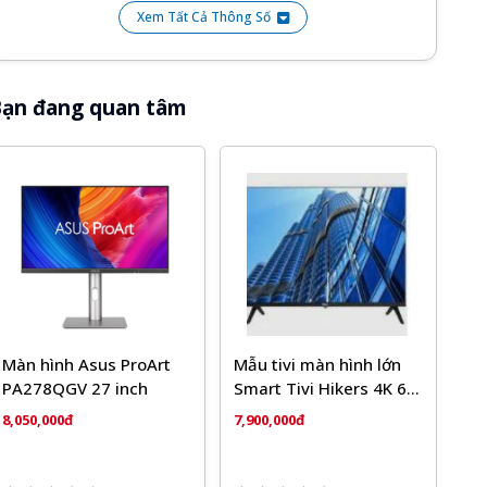
Xem Tất Cả Thông Số
VESA: 100*100mm
Cổng kết nối: 1xDisplay Port + 1xHDMI 2.0
ạn đang quan tâm
Phụ kiện: Cáp nguồn, Cáp Display Port
Kích thước: 666*105*428mm
Cân nặng: 6.1kg. Cả thùng 7kg
Màn hình Asus ProArt
Mẫu tivi màn hình lớn
PA278QGV 27 inch
Smart Tivi Hikers 4K 65
Inch HK65A500UA
8,050,000đ
7,900,000đ