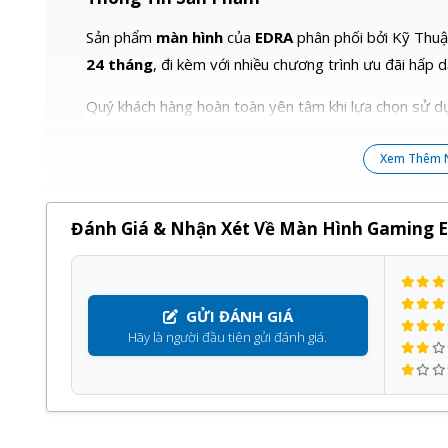
Sản phẩm
màn hình
của
EDRA
phân phối bởi Kỹ Thuật
24 tháng
, đi kèm với nhiều chương trình ưu đãi hấp d
Quý khách hàng hoàn toàn yên tâm khi lựa chọn sử dụ
Xem Thêm 
Đánh Giá & Nhận Xét Về Màn Hình Gaming 
GỬI ĐÁNH GIÁ
Hãy là người đầu tiên gửi đánh giá.