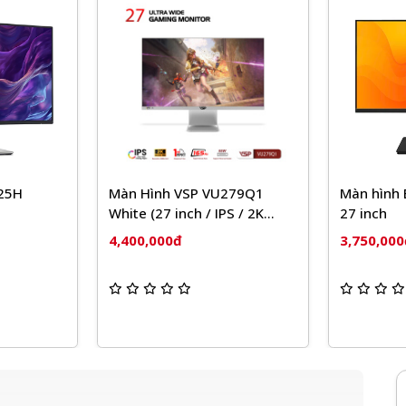
Màn Hình VSP VU279Q1
Màn hình EDRA EG
White (27 inch / IPS / 2K
27 inch
QHD / 165Hz / 1ms / Type-C
4,400,000đ
3,750,000đ
65W)