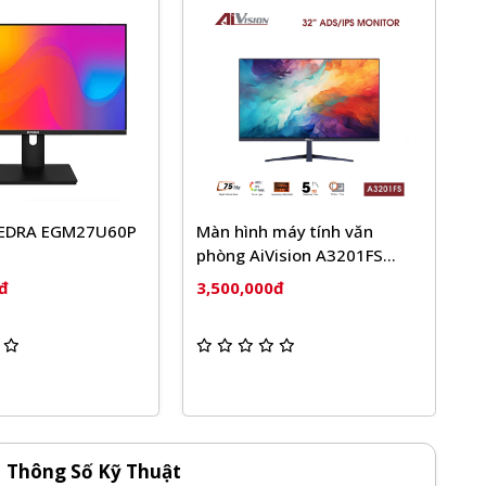
M27U60P
Màn hình máy tính văn
Màn hình V
phòng AiVision A3201FS
IP3205S (3
(31.5inch / ADS-IPS / FHD /
| 75Hz | 5
3,500,000đ
3,500,000
75hz / 5ms) - (Đen, trắng)
Thông Số Kỹ Thuật