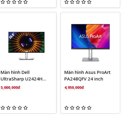
Màn hình Dell
Màn hình Asus ProArt
UltraSharp U2424H
PA248QFV 24 inch
23.8 inch
5,600,000đ
4,950,000đ
(1920x1080/IPS/120Hz/5
ms)