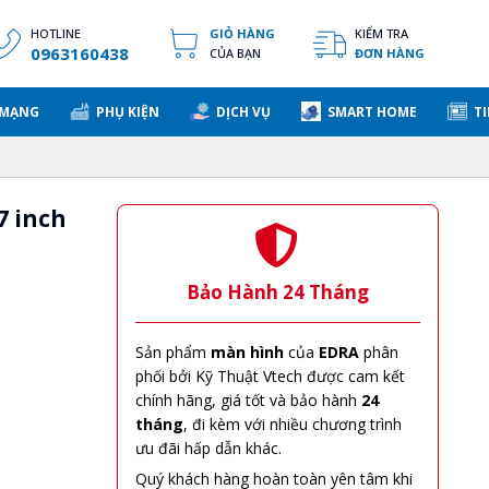
HOTLINE
GIỎ HÀNG
KIỂM TRA
0963160438
CỦA BẠN
ĐƠN HÀNG
 MẠNG
PHỤ KIỆN
DỊCH VỤ
SMART HOME
TI
 inch
Bảo Hành 24 Tháng
Sản phẩm
màn hình
của
EDRA
phân
phối bởi Kỹ Thuật Vtech được cam kết
chính hãng, giá tốt và bảo hành
24
tháng
, đi kèm với nhiều chương trình
ưu đãi hấp dẫn khác.
Quý khách hàng hoàn toàn yên tâm khi