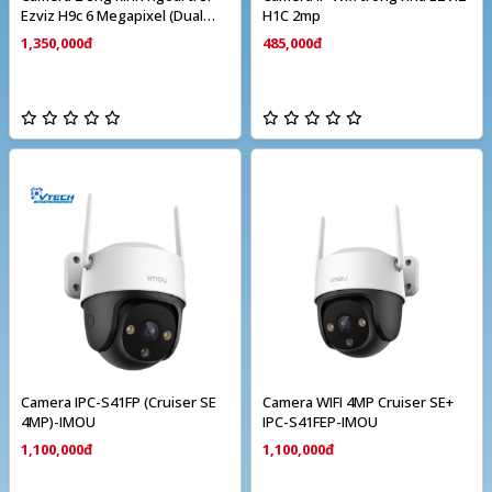
Ezviz H9c 6 Megapixel (Dual
H1C 2mp
camera)
1,350,000đ
485,000đ
Camera IPC-S41FP (Cruiser SE
Camera WIFI 4MP Cruiser SE+
4MP)-IMOU
IPC-S41FEP-IMOU
1,100,000đ
1,100,000đ