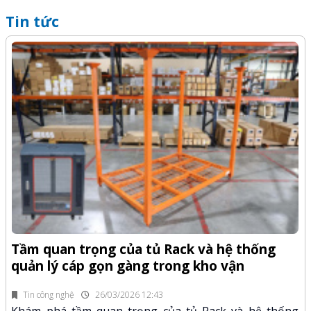
Tin tức
Q
-Z
x
Tầm quan trọng của tủ Rack và hệ thống
quản lý cáp gọn gàng trong kho vận
fi
K
n.
x
Tin công nghệ
26/03/2026 12:43
Khám phá tầm quan trọng của tủ Rack và hệ thống