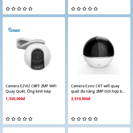
Camera EZVIZ C8PF 2MP WiFi
Camera Ezviz C6T wifi quay
Quay Quét, Ống kính kép
quét đa năng 2MP tích hợp báo
động
1,550,000đ
2,519,000đ