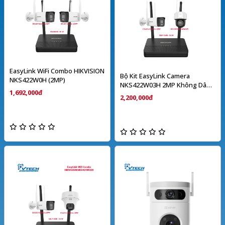
EasyLink WiFi Combo HIKVISION
Bộ Kit EasyLink Camera
NKS422W0H (2MP)
NKS422W03H 2MP Không Dây
1,692,000đ
HIKVISION
2,200,000đ