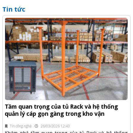
Tin tức
Q
-Z
x
Tầm quan trọng của tủ Rack và hệ thống
quản lý cáp gọn gàng trong kho vận
fi
K
n.
x
Tin công nghệ
26/03/2026 12:43
Khám phá tầm quan trọng của tủ Rack và hệ thống