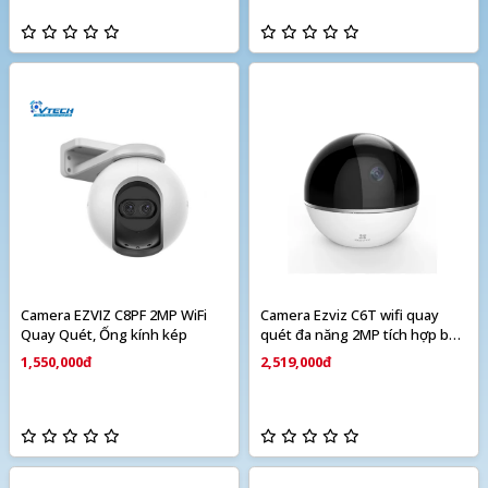
Camera EZVIZ C8PF 2MP WiFi
Camera Ezviz C6T wifi quay
Quay Quét, Ống kính kép
quét đa năng 2MP tích hợp báo
động
1,550,000đ
2,519,000đ