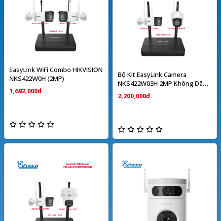
EasyLink WiFi Combo HIKVISION
Bộ Kit EasyLink Camera
NKS422W0H (2MP)
NKS422W03H 2MP Không Dây
1,692,000đ
HIKVISION
2,200,000đ