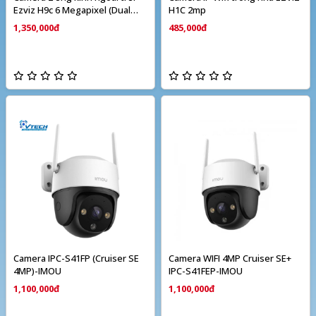
Ezviz H9c 6 Megapixel (Dual
H1C 2mp
camera)
1,350,000đ
485,000đ
Camera IPC-S41FP (Cruiser SE
Camera WIFI 4MP Cruiser SE+
4MP)-IMOU
IPC-S41FEP-IMOU
1,100,000đ
1,100,000đ