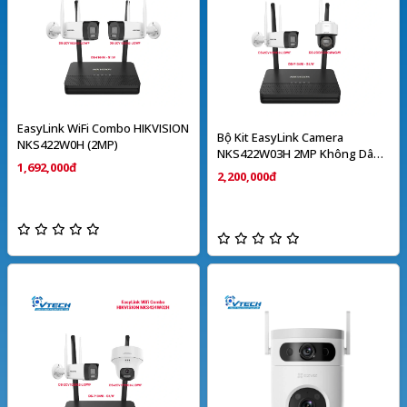
EasyLink WiFi Combo HIKVISION
Bộ Kit EasyLink Camera
NKS422W0H (2MP)
NKS422W03H 2MP Không Dây
1,692,000đ
HIKVISION
2,200,000đ