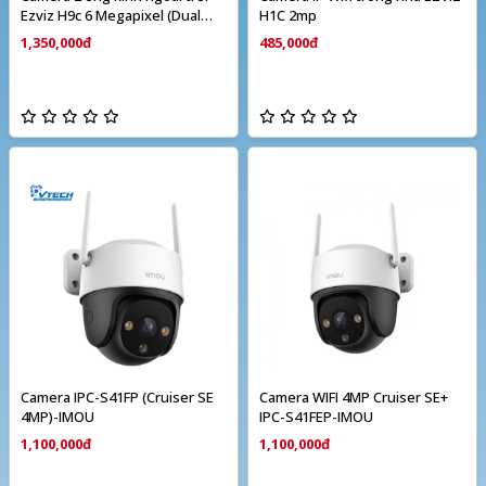
Ezviz H9c 6 Megapixel (Dual
H1C 2mp
camera)
1,350,000đ
485,000đ
Camera IPC-S41FP (Cruiser SE
Camera WIFI 4MP Cruiser SE+
4MP)-IMOU
IPC-S41FEP-IMOU
1,100,000đ
1,100,000đ