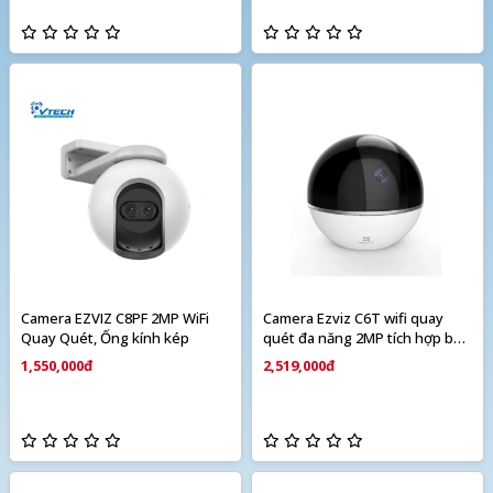
Camera EZVIZ C8PF 2MP WiFi
Camera Ezviz C6T wifi quay
Quay Quét, Ống kính kép
quét đa năng 2MP tích hợp báo
động
1,550,000đ
2,519,000đ