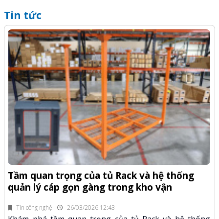
Tin tức
Q
-Z
x
Tầm quan trọng của tủ Rack và hệ thống
quản lý cáp gọn gàng trong kho vận
fi
K
n.
x
Tin công nghệ
26/03/2026 12:43
Khám phá tầm quan trọng của tủ Rack và hệ thống